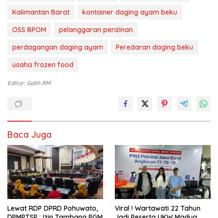
Kalimantan Barat
kontainer daging ayam beku
OSS BPOM
pelanggaran perizinan
perdagangan daging ayam
Peredaran daging beku
usaha frozen food
Editor: Galih RM
Baca Juga
Lewat RDP DPRD Pohuwato,
Viral ! Wartawati 22 Tahun
DPMPTSP : Izin Tambang PGM
Jadi Peserta UKW Madya