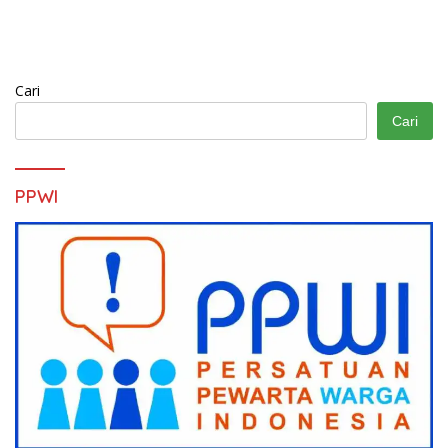
Cari
Cari
PPWI