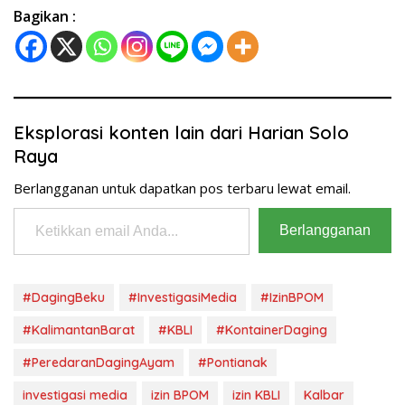
Bagikan :
Eksplorasi konten lain dari Harian Solo
Raya
Berlangganan untuk dapatkan pos terbaru lewat email.
Ketikkan email Anda...
Berlangganan
#DagingBeku
#InvestigasiMedia
#IzinBPOM
#KalimantanBarat
#KBLI
#KontainerDaging
#PeredaranDagingAyam
#Pontianak
investigasi media
izin BPOM
izin KBLI
Kalbar