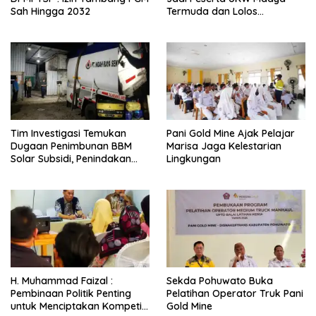
Sah Hingga 2032
Termuda dan Lolos
Kompeten, Buktikan Usia
Bukan Penghalang
Tim Investigasi Temukan
Pani Gold Mine Ajak Pelajar
Dugaan Penimbunan BBM
Marisa Jaga Kelestarian
Solar Subsidi, Penindakan
Lingkungan
Dipertanyakan
H. Muhammad Faizal :
Sekda Pohuwato Buka
Pembinaan Politik Penting
Pelatihan Operator Truk Pani
untuk Menciptakan Kompetisi
Gold Mine