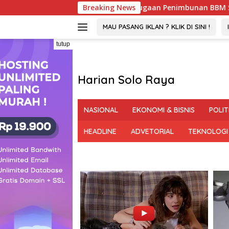
Langsung
ukan Dugaan Penimbunan BBM Solar Subsidi, Penindakan Diper
Breaking News
ke
konten
MAU PASANG IKLAN ? KLIK DI SINI !
tutup
Harian Solo Raya
Berani,
Tegas
NASIONAL
EKONOMI & BISNIS
POLIT
dan
Bermartabat
HEADLINE
ADVETORIAL
TEKNOLOGI