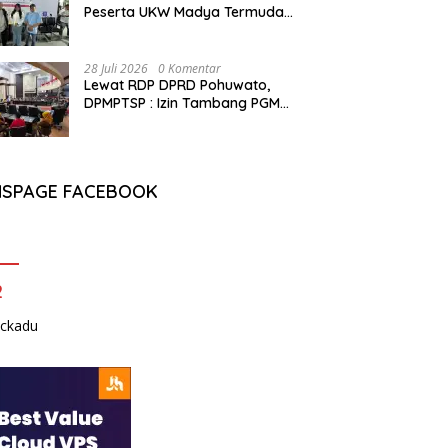
Peserta UKW Madya Termuda
dan Lolos Kompeten, Buktikan
Usia Bukan Penghalang
28 Juli 2026
0 Komentar
Lewat RDP DPRD Pohuwato,
DPMPTSP : Izin Tambang PGM
Sah Hingga 2032
NSPAGE FACEBOOK
2