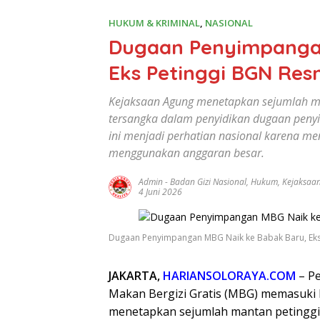
HUKUM & KRIMINAL
,
NASIONAL
Dugaan Penyimpangan
Eks Petinggi BGN Res
Kejaksaan Agung menetapkan sejumlah ma
tersangka dalam penyidikan dugaan peny
ini menjadi perhatian nasional karena me
menggunakan anggaran besar.
Admin
-
Badan Gizi Nasional
,
Hukum
,
Kejaksaa
4 Juni 2026
Dugaan Penyimpangan MBG Naik ke Babak Baru, Eks 
JAKARTA,
HARIANSOLORAYA.COM
– P
Makan Bergizi Gratis (MBG) memasuki 
menetapkan sejumlah mantan petinggi 