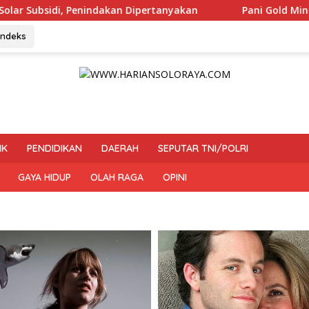
tanyakan
Pani Gold Mine Ajak Pelajar Marisa Jaga Keles
Indeks
IK
PENDIDIKAN
DAERAH
SEPUTAR TNI/POLRI
GAYA HIDUP
OLAH RAGA
OPINI