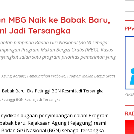
 MBG Naik ke Babak Baru,
mi Jadi Tersangka
PP
ntan pimpinan Badan Gizi Nasional (BGN) sebagai
impangan Program Makan Bergizi Gratis (MBG). Kasus
nyangkut salah satu program prioritas pemerintah yang
n Agung
,
Korupsi
,
Pemerintahan Prabowo
,
Program Makan Bergizi Gratis
PERS
Petinggi BGN Resmi Jadi Tersangka
RA
enyidikan dugaan penyimpangan dalam Program
babak baru. Kejaksaan Agung (Kejagung) resmi
Badan Gizi Nasional (BGN) sebagai tersangka