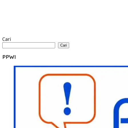
Cari
Cari
PPWI