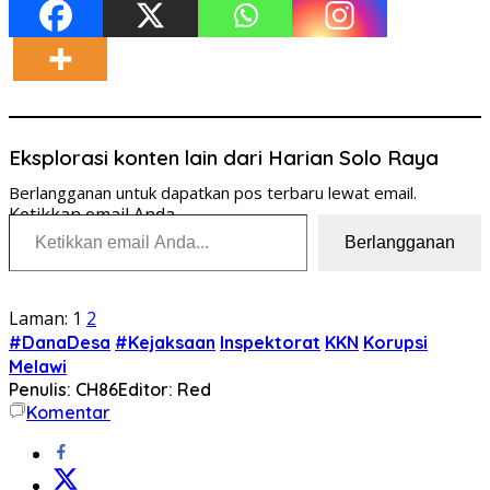
Eksplorasi konten lain dari Harian Solo Raya
Berlangganan untuk dapatkan pos terbaru lewat email.
Ketikkan email Anda...
Berlangganan
Laman:
1
2
#DanaDesa
#Kejaksaan
Inspektorat
KKN
Korupsi
Melawi
Penulis: CH86
Editor: Red
Komentar