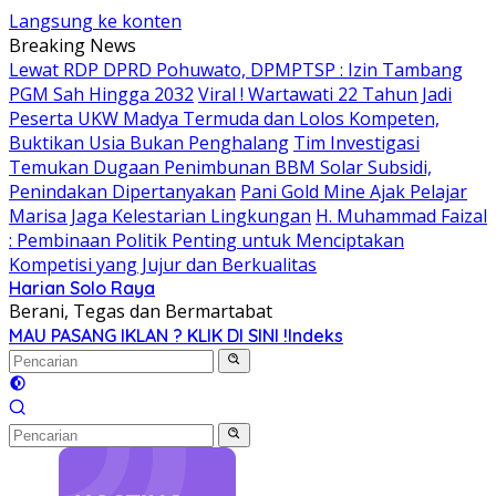
Langsung ke konten
Breaking News
Lewat RDP DPRD Pohuwato, DPMPTSP : Izin Tambang
PGM Sah Hingga 2032
Viral ! Wartawati 22 Tahun Jadi
Peserta UKW Madya Termuda dan Lolos Kompeten,
Buktikan Usia Bukan Penghalang
Tim Investigasi
Temukan Dugaan Penimbunan BBM Solar Subsidi,
Penindakan Dipertanyakan
Pani Gold Mine Ajak Pelajar
Marisa Jaga Kelestarian Lingkungan
H. Muhammad Faizal
: Pembinaan Politik Penting untuk Menciptakan
Kompetisi yang Jujur dan Berkualitas
Harian Solo Raya
Berani, Tegas dan Bermartabat
MAU PASANG IKLAN ? KLIK DI SINI !
Indeks