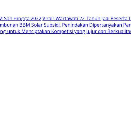
M Sah Hingga 2032
Viral ! Wartawati 22 Tahun Jadi Peser
mbunan BBM Solar Subsidi, Penindakan Dipertanyakan
Pan
ing untuk Menciptakan Kompetisi yang Jujur dan Berkualita