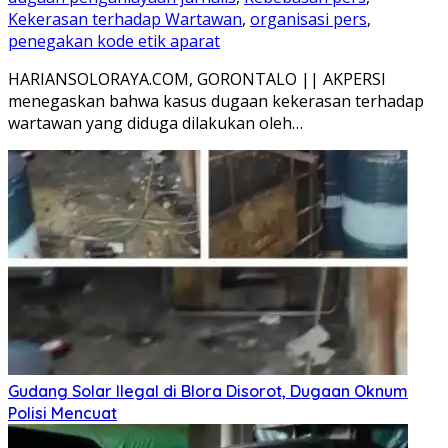
Kekerasan terhadap Wartawan
,
organisasi pers
,
penegakan kode etik aparat
HARIANSOLORAYA.COM, GORONTALO || AKPERSI
menegaskan bahwa kasus dugaan kekerasan terhadap
wartawan yang diduga dilakukan oleh…
Gudang Solar Ilegal di Blora Disorot, Dugaan Oknum
Polisi Mencuat