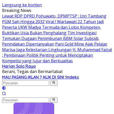
Langsung ke konten
Breaking News
Lewat RDP DPRD Pohuwato, DPMPTSP : Izin Tambang
PGM Sah Hingga 2032
Viral ! Wartawati 22 Tahun Jadi
Peserta UKW Madya Termuda dan Lolos Kompeten,
Buktikan Usia Bukan Penghalang
Tim Investigasi
Temukan Dugaan Penimbunan BBM Solar Subsidi,
Penindakan Dipertanyakan
Pani Gold Mine Ajak Pelajar
Marisa Jaga Kelestarian Lingkungan
H. Muhammad Faizal
: Pembinaan Politik Penting untuk Menciptakan
Kompetisi yang Jujur dan Berkualitas
Harian Solo Raya
Berani, Tegas dan Bermartabat
MAU PASANG IKLAN ? KLIK DI SINI !
Indeks