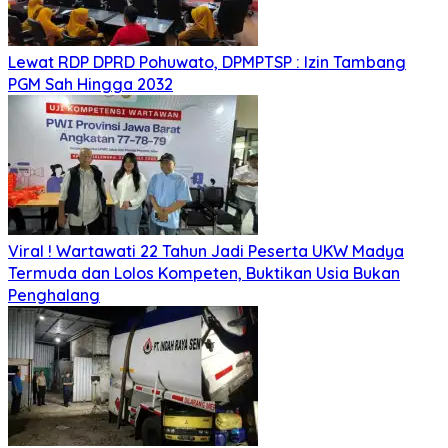
Lewat RDP DPRD Pohuwato, DPMPTSP : Izin Tambang
PGM Sah Hingga 2032
Viral ! Wartawati 22 Tahun Jadi Peserta UKW Madya
Termuda dan Lolos Kompeten, Buktikan Usia Bukan
Penghalang