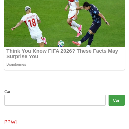
Cari
Cari
PPWI