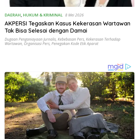
DAERAH
,
HUKUM & KRIMINAL
8 Mei 2026
AKPERSI Tegaskan Kasus Kekerasan Wartawan
Tak Bisa Selesai dengan Damai
Dugaan Penganiayaan Jurnalis
,
Kebebasan Pers
,
Kekerasan Terhadap
Wartawan
,
Organisasi Pers
,
Penegakan Kode Etik Aparat