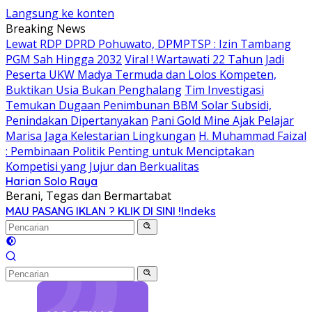
Langsung ke konten
Breaking News
Lewat RDP DPRD Pohuwato, DPMPTSP : Izin Tambang
PGM Sah Hingga 2032
Viral ! Wartawati 22 Tahun Jadi
Peserta UKW Madya Termuda dan Lolos Kompeten,
Buktikan Usia Bukan Penghalang
Tim Investigasi
Temukan Dugaan Penimbunan BBM Solar Subsidi,
Penindakan Dipertanyakan
Pani Gold Mine Ajak Pelajar
Marisa Jaga Kelestarian Lingkungan
H. Muhammad Faizal
: Pembinaan Politik Penting untuk Menciptakan
Kompetisi yang Jujur dan Berkualitas
Harian Solo Raya
Berani, Tegas dan Bermartabat
MAU PASANG IKLAN ? KLIK DI SINI !
Indeks