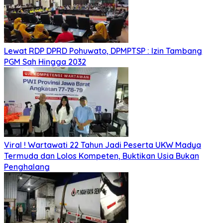
Lewat RDP DPRD Pohuwato, DPMPTSP : Izin Tambang
PGM Sah Hingga 2032
Viral ! Wartawati 22 Tahun Jadi Peserta UKW Madya
Termuda dan Lolos Kompeten, Buktikan Usia Bukan
Penghalang