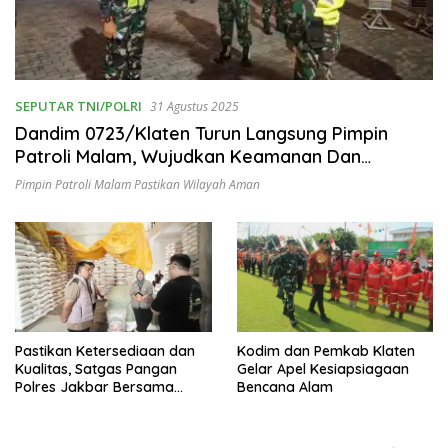
SEPUTAR TNI/POLRI
31 Agustus 2025
Dandim 0723/Klaten Turun Langsung Pimpin
Patroli Malam, Wujudkan Keamanan Dan
Ketertiban Masyarakat
Pimpin Patroli Malam Pastikan Wilayah Aman
Pastikan Ketersediaan dan
Kodim dan Pemkab Klaten
Kualitas, Satgas Pangan
Gelar Apel Kesiapsiagaan
Polres Jakbar Bersama
Bencana Alam
Pemkot Jakbar Sidak Dua
Gudang Beras di
Cengkareng