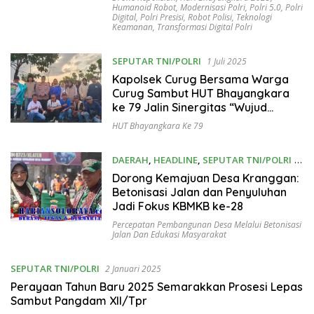
Humanoid Robot
,
Modernisasi Polri
,
Polri 5.0
,
Polri
Digital
,
Polri Presisi
,
Robot Polisi
,
Teknologi
Keamanan
,
Transformasi Digital Polri
SEPUTAR TNI/POLRI
1 Juli 2025
Kapolsek Curug Bersama Warga
Curug Sambut HUT Bhayangkara
ke 79 Jalin Sinergitas “Wujud
Penguatan Kebersamaan”
HUT Bhayangkara Ke 79
DAERAH
,
HEADLINE
,
SEPUTAR TNI/POLRI
6
Februari 2025
Dorong Kemajuan Desa Kranggan:
Betonisasi Jalan dan Penyuluhan
Jadi Fokus KBMKB ke-28
Percepatan Pembangunan Desa Melalui Betonisasi
Jalan Dan Edukasi Masyarakat
SEPUTAR TNI/POLRI
2 Januari 2025
Perayaan Tahun Baru 2025 Semarakkan Prosesi Lepas
Sambut Pangdam XII/Tpr