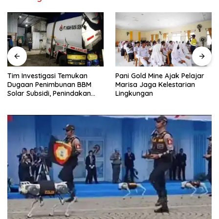
n
Pani Gold Mine Ajak Pelajar
H. Muhammad Faizal :
BM
Marisa Jaga Kelestarian
Pembinaan Politik Pentin
an
Lingkungan
untuk Menciptakan Kompe
yang Jujur dan Berkualit