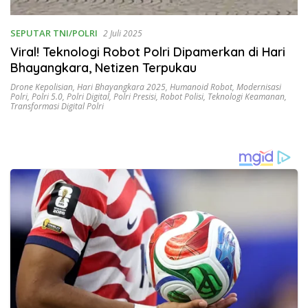
SEPUTAR TNI/POLRI
2 Juli 2025
Viral! Teknologi Robot Polri Dipamerkan di Hari
Bhayangkara, Netizen Terpukau
Drone Kepolisian
,
Hari Bhayangkara 2025
,
Humanoid Robot
,
Modernisasi
Polri
,
Polri 5.0
,
Polri Digital
,
Polri Presisi
,
Robot Polisi
,
Teknologi Keamanan
,
Transformasi Digital Polri