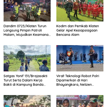
Dandim 0723/Klaten Turun
Kodim dan Pemkab Klaten
Langsung Pimpin Patroli
Gelar Apel Kesiapsiagaan
Malam, Wujudkan Keamanan
Bencana Alam
Dan Ketertiban Masyarakat
Satgas Yonif 131/Brajasakti
Viral! Teknologi Robot Polri
Turut Serta Dalam Kerja
Dipamerkan di Hari
Bakti di Kampung Banda
Bhayangkara, Netizen
Perbatasan Papua
Terpukau