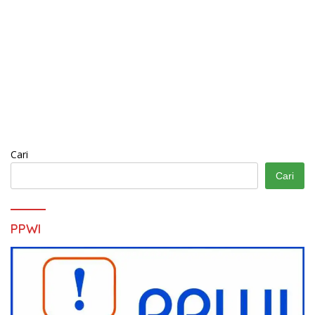
Cari
Cari
PPWI