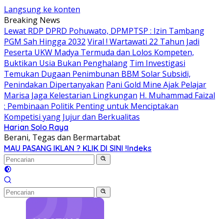
Langsung ke konten
Breaking News
Lewat RDP DPRD Pohuwato, DPMPTSP : Izin Tambang
PGM Sah Hingga 2032
Viral ! Wartawati 22 Tahun Jadi
Peserta UKW Madya Termuda dan Lolos Kompeten,
Buktikan Usia Bukan Penghalang
Tim Investigasi
Temukan Dugaan Penimbunan BBM Solar Subsidi,
Penindakan Dipertanyakan
Pani Gold Mine Ajak Pelajar
Marisa Jaga Kelestarian Lingkungan
H. Muhammad Faizal
: Pembinaan Politik Penting untuk Menciptakan
Kompetisi yang Jujur dan Berkualitas
Harian Solo Raya
Berani, Tegas dan Bermartabat
MAU PASANG IKLAN ? KLIK DI SINI !
Indeks