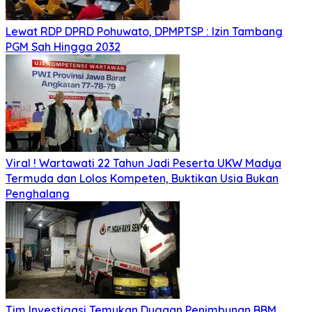
Lewat RDP DPRD Pohuwato, DPMPTSP : Izin Tambang
PGM Sah Hingga 2032
Viral ! Wartawati 22 Tahun Jadi Peserta UKW Madya
Termuda dan Lolos Kompeten, Buktikan Usia Bukan
Penghalang
Tim Investigasi Temukan Dugaan Penimbunan BBM