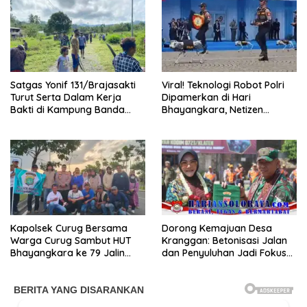
Cengkareng
Satgas Yonif 131/Brajasakti
Viral! Teknologi Robot Polri
Turut Serta Dalam Kerja
Dipamerkan di Hari
Bakti di Kampung Banda
Bhayangkara, Netizen
Perbatasan Papua
Terpukau
Kapolsek Curug Bersama
Dorong Kemajuan Desa
Warga Curug Sambut HUT
Kranggan: Betonisasi Jalan
Bhayangkara ke 79 Jalin
dan Penyuluhan Jadi Fokus
Sinergitas “Wujud Penguatan
KBMKB ke-28
Kebersamaan”