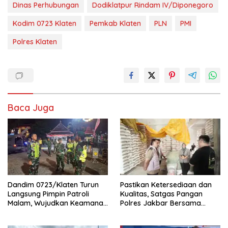
Dinas Perhubungan
Dodiklatpur Rindam IV/Diponegoro
Kodim 0723 Klaten
Pemkab Klaten
PLN
PMI
Polres Klaten
Baca Juga
Dandim 0723/Klaten Turun
Pastikan Ketersediaan dan
Langsung Pimpin Patroli
Kualitas, Satgas Pangan
Malam, Wujudkan Keamanan
Polres Jakbar Bersama
Dan Ketertiban Masyarakat
Pemkot Jakbar Sidak Dua
Gudang Beras di