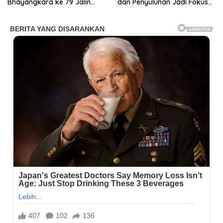
Bhayangkara ke 79 Jalin
dan Penyuluhan Jadi Fokus
Sinergitas “Wujud Penguatan
KBMKB ke-28
Kebersamaan”