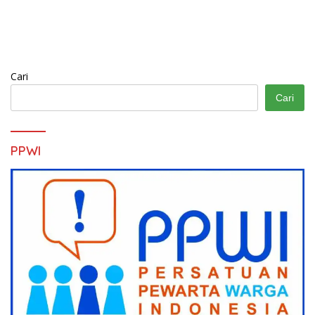
Cari
Cari
PPWI