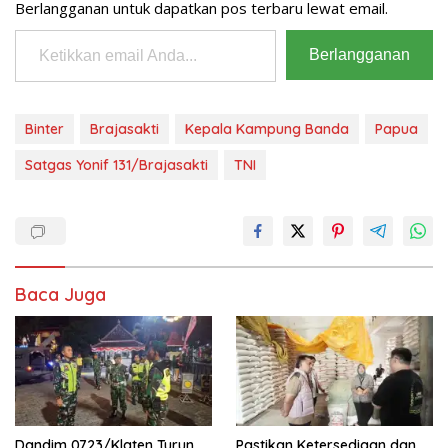
Berlangganan untuk dapatkan pos terbaru lewat email.
Ketikkan email Anda...
Berlangganan
Binter
Brajasakti
Kepala Kampung Banda
Papua
Satgas Yonif 131/Brajasakti
TNI
Baca Juga
Dandim 0723/Klaten Turun
Pastikan Ketersediaan dan