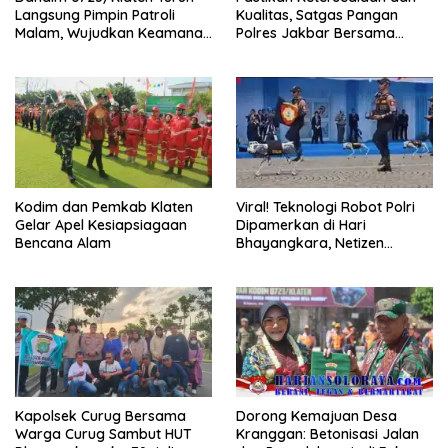
Langsung Pimpin Patroli
Kualitas, Satgas Pangan
Malam, Wujudkan Keamanan
Polres Jakbar Bersama
Dan Ketertiban Masyarakat
Pemkot Jakbar Sidak Dua
Gudang Beras di
Cengkareng
Kodim dan Pemkab Klaten
Viral! Teknologi Robot Polri
Gelar Apel Kesiapsiagaan
Dipamerkan di Hari
Bencana Alam
Bhayangkara, Netizen
Terpukau
Kapolsek Curug Bersama
Dorong Kemajuan Desa
Warga Curug Sambut HUT
Kranggan: Betonisasi Jalan