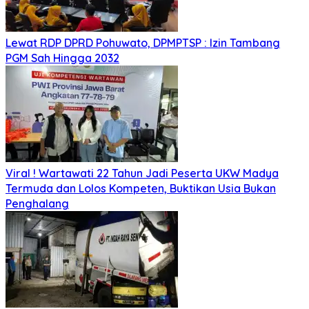
Lewat RDP DPRD Pohuwato, DPMPTSP : Izin Tambang
PGM Sah Hingga 2032
Viral ! Wartawati 22 Tahun Jadi Peserta UKW Madya
Termuda dan Lolos Kompeten, Buktikan Usia Bukan
Penghalang