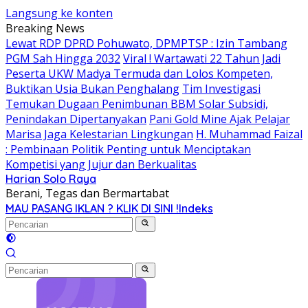
Langsung ke konten
Breaking News
Lewat RDP DPRD Pohuwato, DPMPTSP : Izin Tambang
PGM Sah Hingga 2032
Viral ! Wartawati 22 Tahun Jadi
Peserta UKW Madya Termuda dan Lolos Kompeten,
Buktikan Usia Bukan Penghalang
Tim Investigasi
Temukan Dugaan Penimbunan BBM Solar Subsidi,
Penindakan Dipertanyakan
Pani Gold Mine Ajak Pelajar
Marisa Jaga Kelestarian Lingkungan
H. Muhammad Faizal
: Pembinaan Politik Penting untuk Menciptakan
Kompetisi yang Jujur dan Berkualitas
Harian Solo Raya
Berani, Tegas dan Bermartabat
MAU PASANG IKLAN ? KLIK DI SINI !
Indeks