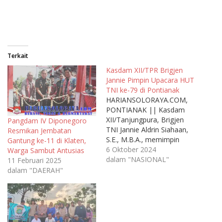
Terkait
Kasdam XII/TPR Brigjen
Jannie Pimpin Upacara HUT
TNI ke-79 di Pontianak
HARIANSOLORAYA.COM,
PONTIANAK || Kasdam
XII/Tanjungpura, Brigjen
Pangdam IV Diponegoro
TNI Jannie Aldrin Siahaan,
Resmikan Jembatan
S.E., M.B.A., memimpin
Gantung ke-11 di Klaten,
upacara peringatan HUT
6 Oktober 2024
Warga Sambut Antusias
TNI ke-79 yang
dalam "NASIONAL"
11 Februari 2025
berlangsung di Lapangan
dalam "DAERAH"
Tidayu, Makodam
XII/Tanjungpura, Pontianak.
Dalam upacara tersebut,
Brigjen Jannie
membacakan amanat