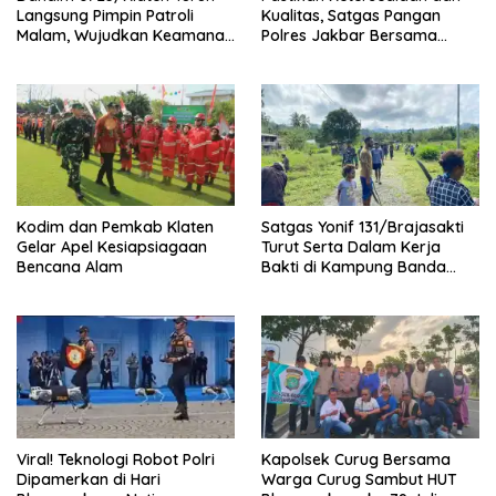
Langsung Pimpin Patroli
Kualitas, Satgas Pangan
Malam, Wujudkan Keamanan
Polres Jakbar Bersama
Dan Ketertiban Masyarakat
Pemkot Jakbar Sidak Dua
Gudang Beras di
Cengkareng
Kodim dan Pemkab Klaten
Satgas Yonif 131/Brajasakti
Gelar Apel Kesiapsiagaan
Turut Serta Dalam Kerja
Bencana Alam
Bakti di Kampung Banda
Perbatasan Papua
Viral! Teknologi Robot Polri
Kapolsek Curug Bersama
Dipamerkan di Hari
Warga Curug Sambut HUT