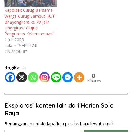
Panglima TNI yang
menekankan pentingnya
Kapolsek Curug Bersama
profesionalisme prajurit
Warga Curug Sambut HUT
serta modernisasi alat
Bhayangkara ke 79 Jalin
utama sistem persenjataan
Sinergitas “Wujud
(alutsista). Tema HUT
Penguatan Kebersamaan”
TNI…
1 Juli 2025
dalam "SEPUTAR
TNI/POLRI"
Bagikan :
0
Shares
Eksplorasi konten lain dari Harian Solo
Raya
Berlangganan untuk dapatkan pos terbaru lewat email.
Ketikkan email Anda...