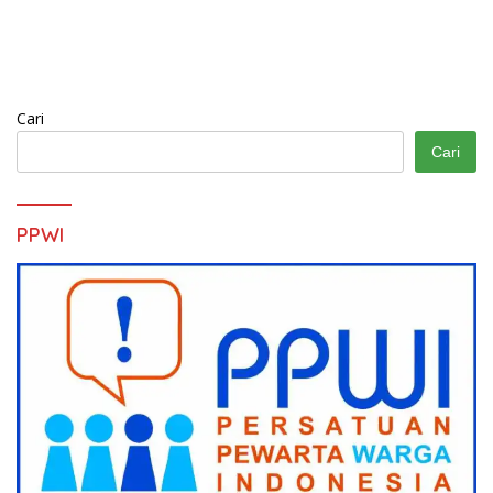
Cari
Cari
PPWI