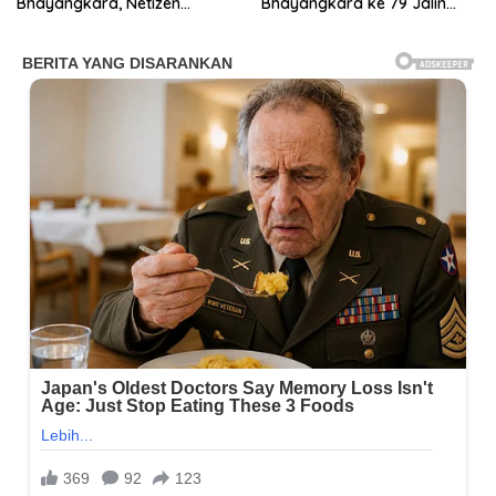
Bhayangkara, Netizen
Bhayangkara ke 79 Jalin
Terpukau
Sinergitas “Wujud Penguatan
Kebersamaan”