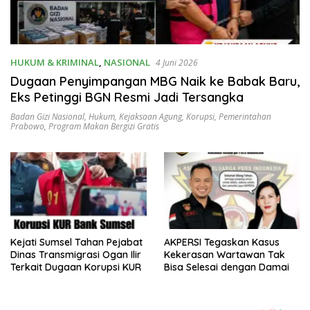
HUKUM & KRIMINAL
,
NASIONAL
4 Juni 2026
Dugaan Penyimpangan MBG Naik ke Babak Baru,
Eks Petinggi BGN Resmi Jadi Tersangka
Badan Gizi Nasional
,
Hukum
,
Kejaksaan Agung
,
Korupsi
,
Pemerintahan
Prabowo
,
Program Makan Bergizi Gratis
Kejati Sumsel Tahan Pejabat
AKPERSI Tegaskan Kasus
Dinas Transmigrasi Ogan Ilir
Kekerasan Wartawan Tak
Terkait Dugaan Korupsi KUR
Bisa Selesai dengan Damai