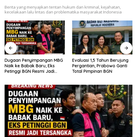
Berita yang menyajikan tentan hukum dan kriminal, kejahatan,
kecelakaan lalu lintas dan problematika masyarakat Indonesia
Evaluasi 1,5 Tahun Berujung
Dugaan Penyimpangan MBG
Pergantian, Prabowo Ganti
Naik ke Babak Baru, Eks
Total Pimpinan BGN
Petinggi BGN Resmi Jadi
Tersangka