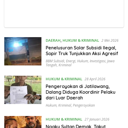
DAERAH
,
HUKUM & KRIMINAL
2 Mei 2026
Penelusuran Solar Subsidi Ilegal,
Sopir Truk Tunjukkan Aksi Agresif
BBM Subsidi
,
Energi
,
Hukum
,
Investigasi
,
Jawa
Tengah
,
Kriminal
HUKUM & KRIMINAL
28 April 2026
Pengeroyokan di Jatilawang,
Dalang Diduga Koordinir Pelaku
dari Luar Daerah
Hukum
,
Kriminal
,
Pengeroyokan
HUKUM & KRIMINAL
27 Januari 2026
Ngaku Sultan Demak, Takut