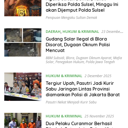
Diperiksa Polda Sulsel, Minggu Ini
akan Dijemput Polda Sulsel
Penipuan Mengaku Sultan Demak
DAERAH
,
HUKUM & KRIMINAL
23 Desember
2025
Gudang Solar Ilegal di Blora
Disorot, Dugaan Oknum Polisi
Mencuat
BBM Subsidi
,
Blora
,
Dugaan Oknum Aparat
,
Mafia
Solar
,
Penegakan Hukum
,
Polda Jawa Tengah
HUKUM & KRIMINAL
2 Desember 2025
Tergiur Upah, Pasutri Jadi Kurir
Sabu Jaringan Lintas Provinsi
diamankan Polisi di Jakarta Barat
Pasutri Nekat Menjadi Kurir Sabu
HUKUM & KRIMINAL
25 November 2025
Dua Pelaku Curanmor Berhasil