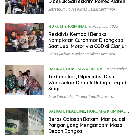
Dibekuk Satreskrim Polres Klaten.
Satreskrim Polres Klaten Bekuk Curanmor
HUKUM & KRIMINAL
6 November 2025
Residivis Kembali Beraksi,
Komplotan Curanmor Ditangkap
Saat Jual Motor via COD di Cianjur
Polres Jakbar Bongkar Sindikat Curanmor
DAERAH
,
HUKUM & KRIMINAL
9 September
2025
Terbongkar, Pilperades Desa
Wonosekar Demak Diduga Terjadi
Suap
Desa Wonosekar Terjadi Suap/pemerasan
DAERAH
,
HEADLINE
,
HUKUM & KRIMINAL
12 Agustus 2025
Beras Oplosan Batam, Manipulasi
Pangan yang Mengancam Masa
Depan Bangsa