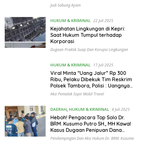
Judi Sabung Ayam
HUKUM & KRIMINAL
22 Juli 2025
Kejahatan Lingkungan di Kepri:
Saat Hukum Tumpul terhadap
Korporasi
Dugaan Praktik Suap Dan Korupsi Lingkungan
HUKUM & KRIMINAL
17 Juli 2025
Viral Minta “Uang Jalur” Rp 300
Ribu, Pelaku Dibekuk Tim Reskrim
Polsek Tambora, Polisi : Uangnya
Digunakan Beli Sabu
Aksi Pemalak Sopir Mobil Travel
DAERAH
,
HUKUM & KRIMINAL
4 Juli 2025
Heboh! Pengacara Top Solo Dr.
BRM. Kusumo Putro SH., MH Kawal
Kasus Dugaan Penipuan Dana
Koperasi
Pendampingan Dan Aksi Hukum Dr. BRM. Kusumo