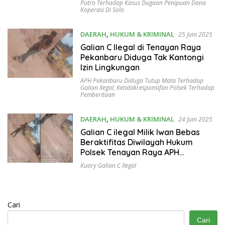
Putro Terhadap Kasus Dugaan Penipuan Dana
Koperasi Di Solo
DAERAH
,
HUKUM & KRIMINAL
25 Juni 2025
Galian C Ilegal di Tenayan Raya
Pekanbaru Diduga Tak Kantongi
Izin Lingkungan
APH Pekanbaru Diduga Tutup Mata Terhadap
Galian Ilegal
,
Ketidakresponsifan Polsek Terhadap
Pemberitaan
DAERAH
,
HUKUM & KRIMINAL
24 Juni 2025
Galian C ilegal Milik Iwan Bebas
Beraktifitas Diwilayah Hukum
Polsek Tenayan Raya APH
Bungkam Seolah Tak Berkutik
Kuary Galian C Ilegal
Menindaklanjuti
Cari
Cari