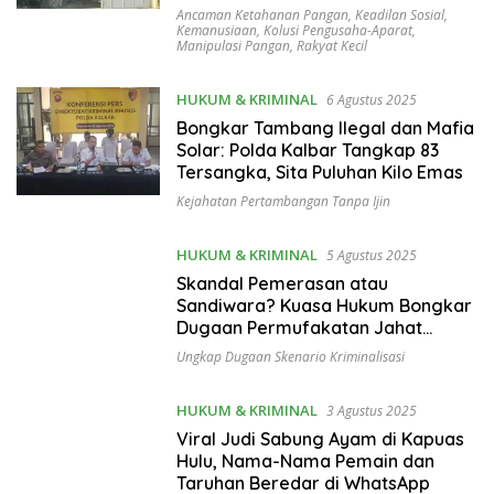
Ancaman Ketahanan Pangan
,
Keadilan Sosial
,
Kemanusiaan
,
Kolusi Pengusaha-Aparat
,
Manipulasi Pangan
,
Rakyat Kecil
HUKUM & KRIMINAL
6 Agustus 2025
Bongkar Tambang Ilegal dan Mafia
Solar: Polda Kalbar Tangkap 83
Tersangka, Sita Puluhan Kilo Emas
Kejahatan Pertambangan Tanpa Ijin
HUKUM & KRIMINAL
5 Agustus 2025
Skandal Pemerasan atau
Sandiwara? Kuasa Hukum Bongkar
Dugaan Permufakatan Jahat
Oknum TNI dan Polisi dalam
Ungkap Dugaan Skenario Kriminalisasi
Penangkapan Tiga Wartawan
HUKUM & KRIMINAL
3 Agustus 2025
Viral Judi Sabung Ayam di Kapuas
Hulu, Nama-Nama Pemain dan
Taruhan Beredar di WhatsApp