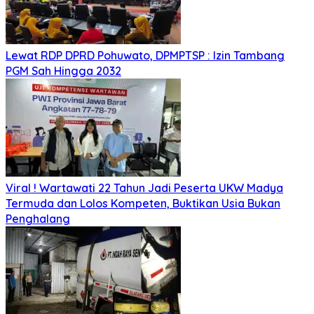
Lewat RDP DPRD Pohuwato, DPMPTSP : Izin Tambang
PGM Sah Hingga 2032
Viral ! Wartawati 22 Tahun Jadi Peserta UKW Madya
Termuda dan Lolos Kompeten, Buktikan Usia Bukan
Penghalang