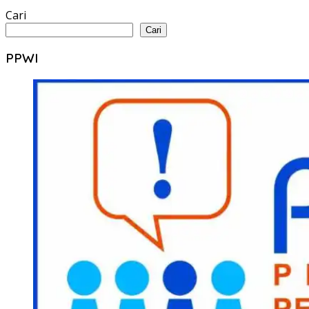
Cari
Cari
PPWI