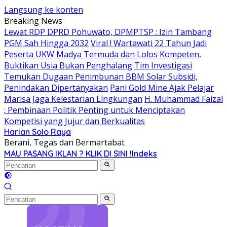
Langsung ke konten
Breaking News
Lewat RDP DPRD Pohuwato, DPMPTSP : Izin Tambang
PGM Sah Hingga 2032
Viral ! Wartawati 22 Tahun Jadi
Peserta UKW Madya Termuda dan Lolos Kompeten,
Buktikan Usia Bukan Penghalang
Tim Investigasi
Temukan Dugaan Penimbunan BBM Solar Subsidi,
Penindakan Dipertanyakan
Pani Gold Mine Ajak Pelajar
Marisa Jaga Kelestarian Lingkungan
H. Muhammad Faizal
: Pembinaan Politik Penting untuk Menciptakan
Kompetisi yang Jujur dan Berkualitas
Harian Solo Raya
Berani, Tegas dan Bermartabat
MAU PASANG IKLAN ? KLIK DI SINI !
Indeks