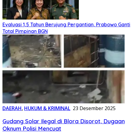
Evaluasi 1,5 Tahun Berujung Pergantian, Prabowo Ganti
Total Pimpinan BGN
DAERAH
,
HUKUM & KRIMINAL
23 Desember 2025
Gudang Solar Ilegal di Blora Disorot, Dugaan
Oknum Polisi Mencuat