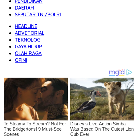
PENDIDIKAN
DAERAH
SEPUTAR TNI/POLRI
HEADLINE
ADVETORIAL
TEKNOLOGI
GAYA HIDUP
OLAH RAGA
OPINI