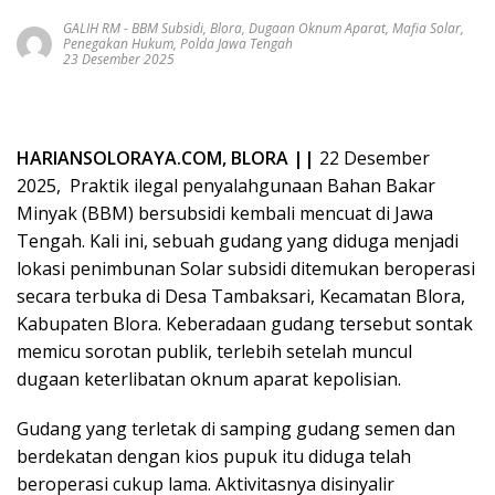
GALIH RM
-
BBM Subsidi
,
Blora
,
Dugaan Oknum Aparat
,
Mafia Solar
,
Penegakan Hukum
,
Polda Jawa Tengah
23 Desember 2025
HARIANSOLORAYA.COM, BLORA ||
22 Desember
2025, Praktik ilegal penyalahgunaan Bahan Bakar
Minyak (BBM) bersubsidi kembali mencuat di Jawa
Tengah. Kali ini, sebuah gudang yang diduga menjadi
lokasi penimbunan Solar subsidi ditemukan beroperasi
secara terbuka di Desa Tambaksari, Kecamatan Blora,
Kabupaten Blora. Keberadaan gudang tersebut sontak
memicu sorotan publik, terlebih setelah muncul
dugaan keterlibatan oknum aparat kepolisian.
Gudang yang terletak di samping gudang semen dan
berdekatan dengan kios pupuk itu diduga telah
beroperasi cukup lama. Aktivitasnya disinyalir