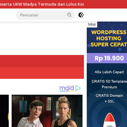
da dan Lolos Kompeten, Buktikan Usia Bukan Penghalang
tutup