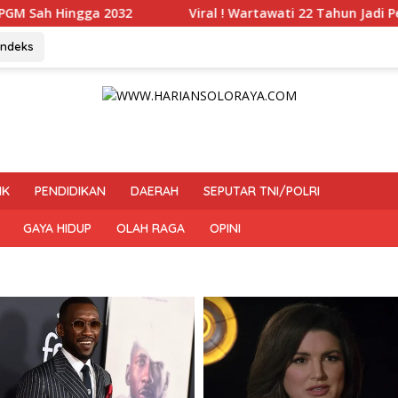
Viral ! Wartawati 22 Tahun Jadi Peserta UKW Madya Termu
Indeks
IK
PENDIDIKAN
DAERAH
SEPUTAR TNI/POLRI
GAYA HIDUP
OLAH RAGA
OPINI