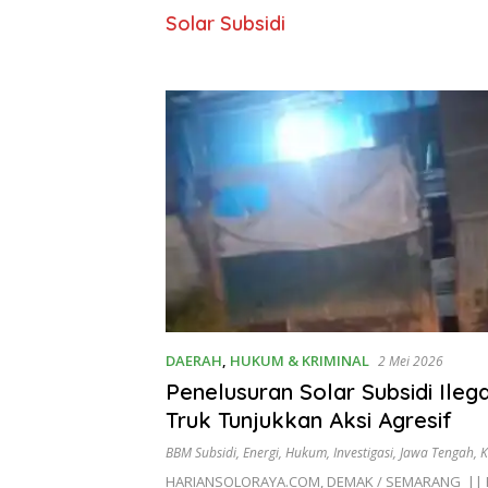
Solar Subsidi
DAERAH
,
HUKUM & KRIMINAL
2 Mei 2026
Penelusuran Solar Subsidi Ilega
Truk Tunjukkan Aksi Agresif
BBM Subsidi
,
Energi
,
Hukum
,
Investigasi
,
Jawa Tengah
,
K
HARIANSOLORAYA.COM, DEMAK / SEMARANG || 