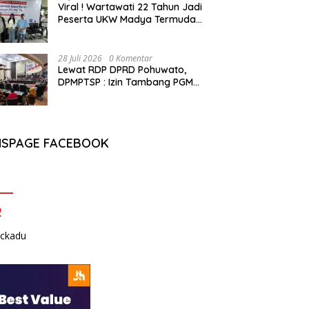
Viral ! Wartawati 22 Tahun Jadi
Peserta UKW Madya Termuda
dan Lolos Kompeten, Buktikan
Usia Bukan Penghalang
28 Juli 2026
0 Komentar
Lewat RDP DPRD Pohuwato,
DPMPTSP : Izin Tambang PGM
Sah Hingga 2032
NSPAGE FACEBOOK
2