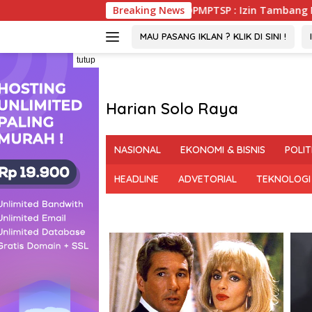
Langsung
Pohuwato, DPMPTSP : Izin Tambang PGM Sah Hingga 2032
Breaking News
ke
konten
MAU PASANG IKLAN ? KLIK DI SINI !
tutup
Harian Solo Raya
Berani,
Tegas
NASIONAL
EKONOMI & BISNIS
POLIT
dan
Bermartabat
HEADLINE
ADVETORIAL
TEKNOLOGI