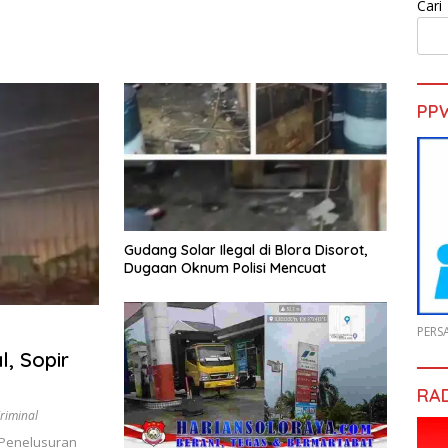
Cari
PP
Gudang Solar Ilegal di Blora Disorot,
Dugaan Oknum Polisi Mencuat
PERS
l, Sopir
RA
riminal
Penelusuran