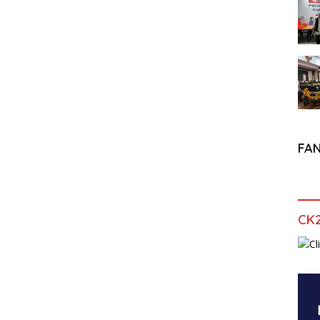
FA
CK