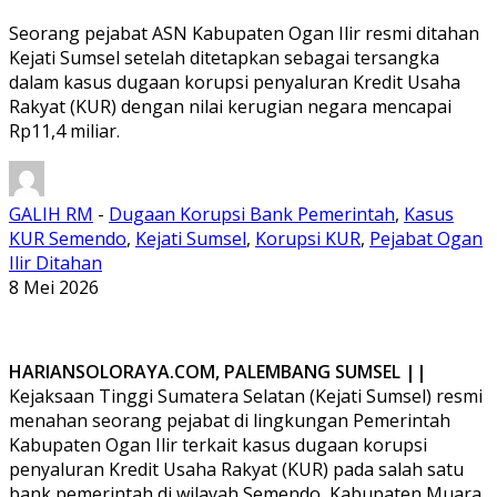
Seorang pejabat ASN Kabupaten Ogan Ilir resmi ditahan
Kejati Sumsel setelah ditetapkan sebagai tersangka
dalam kasus dugaan korupsi penyaluran Kredit Usaha
Rakyat (KUR) dengan nilai kerugian negara mencapai
Rp11,4 miliar.
GALIH RM
-
Dugaan Korupsi Bank Pemerintah
,
Kasus
KUR Semendo
,
Kejati Sumsel
,
Korupsi KUR
,
Pejabat Ogan
Ilir Ditahan
8 Mei 2026
HARIANSOLORAYA.COM, PALEMBANG SUMSEL ||
Kejaksaan Tinggi Sumatera Selatan (Kejati Sumsel) resmi
menahan seorang pejabat di lingkungan Pemerintah
Kabupaten Ogan Ilir terkait kasus dugaan korupsi
penyaluran Kredit Usaha Rakyat (KUR) pada salah satu
bank pemerintah di wilayah Semendo, Kabupaten Muara