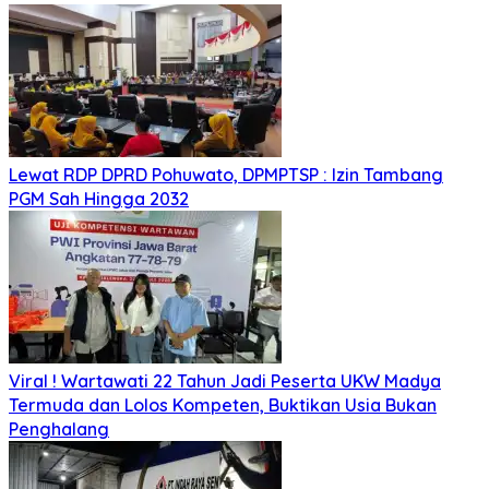
Lewat RDP DPRD Pohuwato, DPMPTSP : Izin Tambang
PGM Sah Hingga 2032
Viral ! Wartawati 22 Tahun Jadi Peserta UKW Madya
Termuda dan Lolos Kompeten, Buktikan Usia Bukan
Penghalang