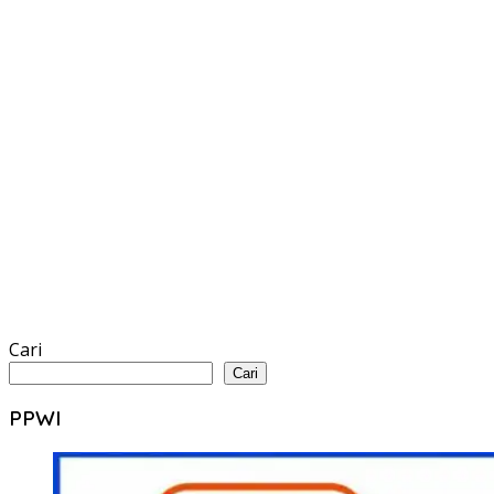
Cari
Cari
PPWI