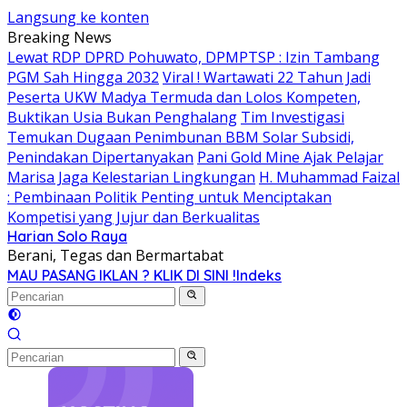
Langsung ke konten
Breaking News
Lewat RDP DPRD Pohuwato, DPMPTSP : Izin Tambang
PGM Sah Hingga 2032
Viral ! Wartawati 22 Tahun Jadi
Peserta UKW Madya Termuda dan Lolos Kompeten,
Buktikan Usia Bukan Penghalang
Tim Investigasi
Temukan Dugaan Penimbunan BBM Solar Subsidi,
Penindakan Dipertanyakan
Pani Gold Mine Ajak Pelajar
Marisa Jaga Kelestarian Lingkungan
H. Muhammad Faizal
: Pembinaan Politik Penting untuk Menciptakan
Kompetisi yang Jujur dan Berkualitas
Harian Solo Raya
Berani, Tegas dan Bermartabat
MAU PASANG IKLAN ? KLIK DI SINI !
Indeks