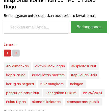
Eksplorasi konten lain dari Harian Solo
Raya
Berlangganan untuk dapatkan pos terbaru lewat email.
Ketikkan email Anda...
Berlangganan
Laman:
1
2
AIS dimatikan
aktivis lingkungan
eksploitasi laut
kapal asing
kedaulatan maritim
Kepulauan Riau
kerugian negara
KKP bungkam
nelayan
pencurian pasir laut
Penegakan Hukum
PP 26/2024
Pulau Nipah
skandal kelautan
transparansi publik