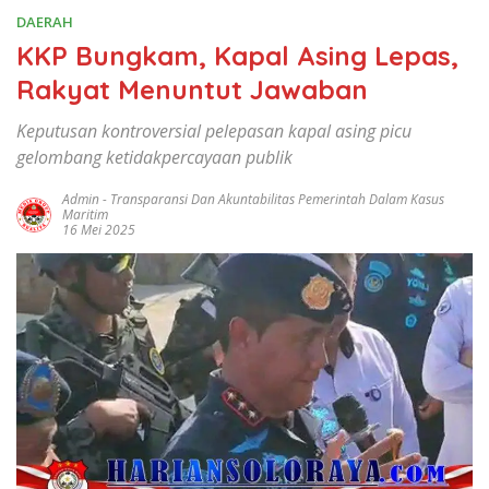
DAERAH
KKP Bungkam, Kapal Asing Lepas,
Rakyat Menuntut Jawaban
Keputusan kontroversial pelepasan kapal asing picu
gelombang ketidakpercayaan publik
Admin
-
Transparansi Dan Akuntabilitas Pemerintah Dalam Kasus
Maritim
16 Mei 2025