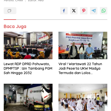
Penulis: CH86
Editor: Red
Baca Juga
Lewat RDP DPRD Pohuwato,
Viral ! Wartawati 22 Tahun
DPMPTSP : Izin Tambang PGM
Jadi Peserta UKW Madya
Sah Hingga 2032
Termuda dan Lolos
Kompeten, Buktikan Usia
Bukan Penghalang