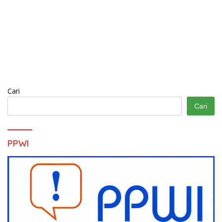
Cari
Cari
PPWI