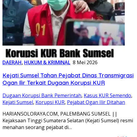
DAERAH
,
HUKUM & KRIMINAL
8 Mei 2026
Kejati Sumsel Tahan Pejabat Dinas Transmigrasi
Ogan Ilir Terkait Dugaan Korupsi KUR
Dugaan Korupsi Bank Pemerintah
,
Kasus KUR Semendo
,
Kejati Sumsel
,
Korupsi KUR
,
Pejabat Ogan Ilir Ditahan
HARIANSOLORAYA.COM, PALEMBANG SUMSEL ||
Kejaksaan Tinggi Sumatera Selatan (Kejati Sumsel) resmi
menahan seorang pejabat di…