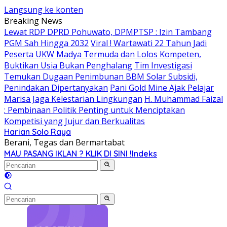
Langsung ke konten
Breaking News
Lewat RDP DPRD Pohuwato, DPMPTSP : Izin Tambang
PGM Sah Hingga 2032
Viral ! Wartawati 22 Tahun Jadi
Peserta UKW Madya Termuda dan Lolos Kompeten,
Buktikan Usia Bukan Penghalang
Tim Investigasi
Temukan Dugaan Penimbunan BBM Solar Subsidi,
Penindakan Dipertanyakan
Pani Gold Mine Ajak Pelajar
Marisa Jaga Kelestarian Lingkungan
H. Muhammad Faizal
: Pembinaan Politik Penting untuk Menciptakan
Kompetisi yang Jujur dan Berkualitas
Harian Solo Raya
Berani, Tegas dan Bermartabat
MAU PASANG IKLAN ? KLIK DI SINI !
Indeks