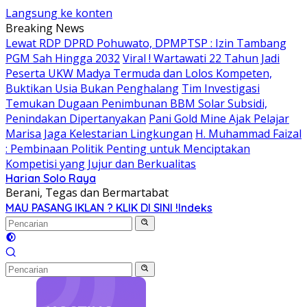
Langsung ke konten
Breaking News
Lewat RDP DPRD Pohuwato, DPMPTSP : Izin Tambang
PGM Sah Hingga 2032
Viral ! Wartawati 22 Tahun Jadi
Peserta UKW Madya Termuda dan Lolos Kompeten,
Buktikan Usia Bukan Penghalang
Tim Investigasi
Temukan Dugaan Penimbunan BBM Solar Subsidi,
Penindakan Dipertanyakan
Pani Gold Mine Ajak Pelajar
Marisa Jaga Kelestarian Lingkungan
H. Muhammad Faizal
: Pembinaan Politik Penting untuk Menciptakan
Kompetisi yang Jujur dan Berkualitas
Harian Solo Raya
Berani, Tegas dan Bermartabat
MAU PASANG IKLAN ? KLIK DI SINI !
Indeks