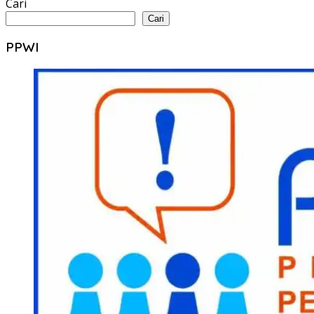
Cari
Cari
PPWI