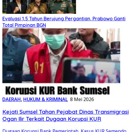
Evaluasi 1,5 Tahun Berujung Pergantian, Prabowo Ganti
Total Pimpinan BGN
DAERAH
,
HUKUM & KRIMINAL
8 Mei 2026
Kejati Sumsel Tahan Pejabat Dinas Transmigrasi
Ogan Ilir Terkait Dugaan Korupsi KUR
Dugaan Korupsi Bank Pemerintah
,
Kasus KUR Semendo
,