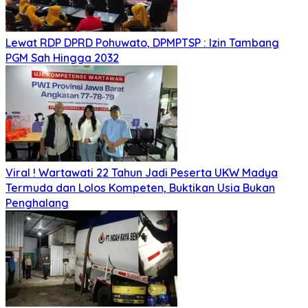
Lewat RDP DPRD Pohuwato, DPMPTSP : Izin Tambang
PGM Sah Hingga 2032
Viral ! Wartawati 22 Tahun Jadi Peserta UKW Madya
Termuda dan Lolos Kompeten, Buktikan Usia Bukan
Penghalang