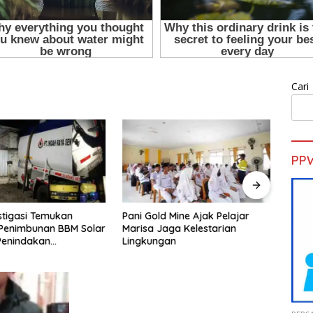
Cari
PP
d Mine Ajak Pelajar
H. Muhammad Faizal :
Sekd
aga Kelestarian
Pembinaan Politik Penting
Pelat
gan
untuk Menciptakan Kompetisi
Gold 
yang Jujur dan Berkualitas