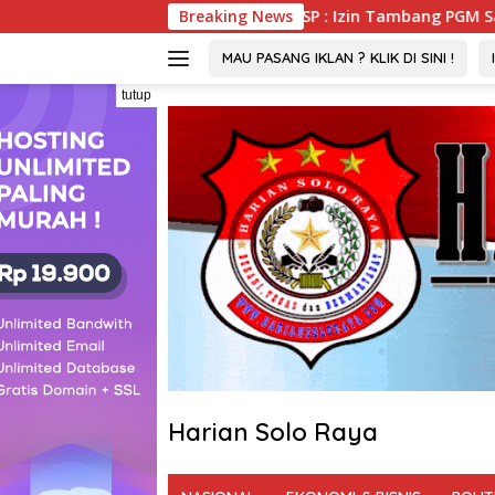
Langsung
 DPMPTSP : Izin Tambang PGM Sah Hingga 2032
Breaking News
Viral 
ke
konten
MAU PASANG IKLAN ? KLIK DI SINI !
tutup
Harian Solo Raya
Berani,
Tegas