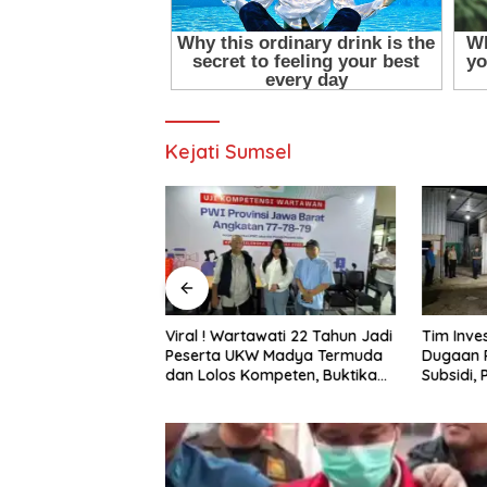
Kejati Sumsel
awati 22 Tahun Jadi
Tim Investigasi Temukan
Pani Gol
W Madya Termuda
Dugaan Penimbunan BBM Solar
Marisa J
ompeten, Buktikan
Subsidi, Penindakan
Lingkun
Penghalang
Dipertanyakan