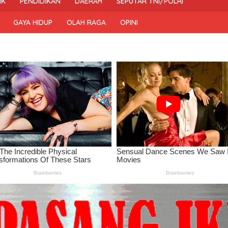
IK
PENDIDIKAN
DAERAH
SEPUTAR TNI/POLRI
GAYA HIDUP
OLAH RAGA
OPINI