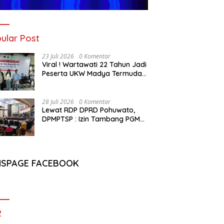
ular Post
23 Juli 2026
0 Komentar
Viral ! Wartawati 22 Tahun Jadi
Peserta UKW Madya Termuda
dan Lolos Kompeten, Buktikan
Usia Bukan Penghalang
28 Juli 2026
0 Komentar
Lewat RDP DPRD Pohuwato,
DPMPTSP : Izin Tambang PGM
Sah Hingga 2032
NSPAGE FACEBOOK
2