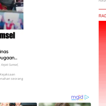
PERS
RA
inas
 Dugaan
,
Kejati Sumsel
,
Kejaksaan
 menahan seorang