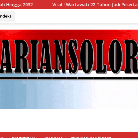
! Wartawati 22 Tahun Jadi Peserta UKW Madya Termuda dan Lol
Indeks