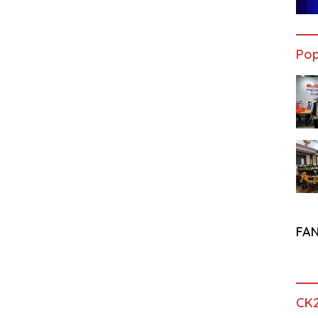
Pop
FA
CK