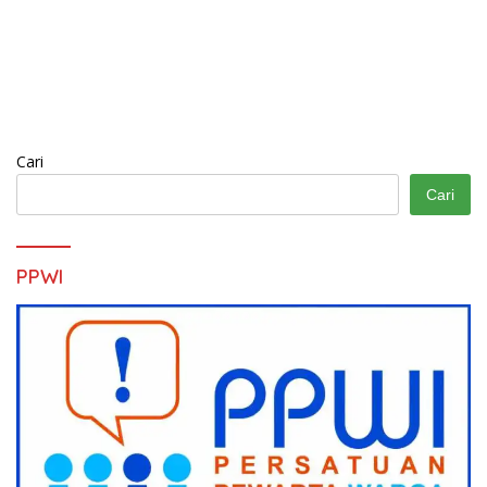
Cari
Cari
PPWI