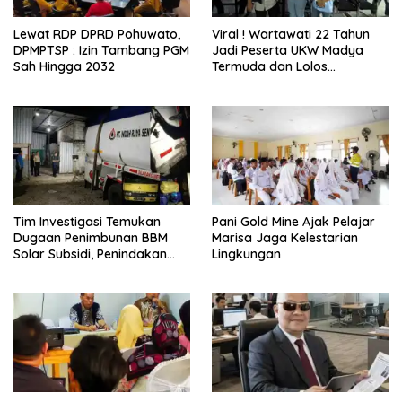
Lewat RDP DPRD Pohuwato,
Viral ! Wartawati 22 Tahun
DPMPTSP : Izin Tambang PGM
Jadi Peserta UKW Madya
Sah Hingga 2032
Termuda dan Lolos
Kompeten, Buktikan Usia
Bukan Penghalang
Tim Investigasi Temukan
Pani Gold Mine Ajak Pelajar
Dugaan Penimbunan BBM
Marisa Jaga Kelestarian
Solar Subsidi, Penindakan
Lingkungan
Dipertanyakan