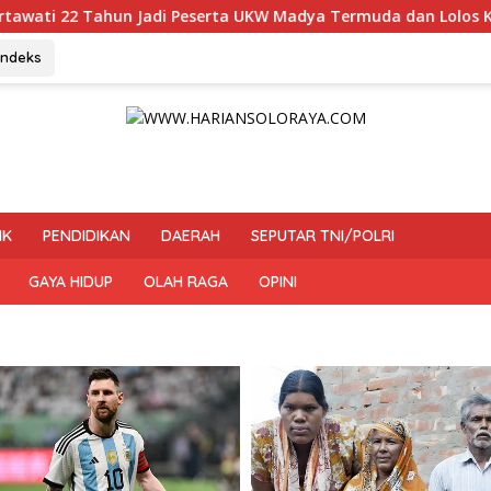
eserta UKW Madya Termuda dan Lolos Kompeten, Buktikan Usia 
Indeks
IK
PENDIDIKAN
DAERAH
SEPUTAR TNI/POLRI
GAYA HIDUP
OLAH RAGA
OPINI