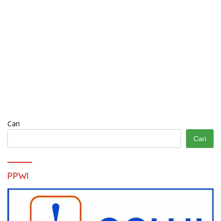
Cari
Cari
PPWI