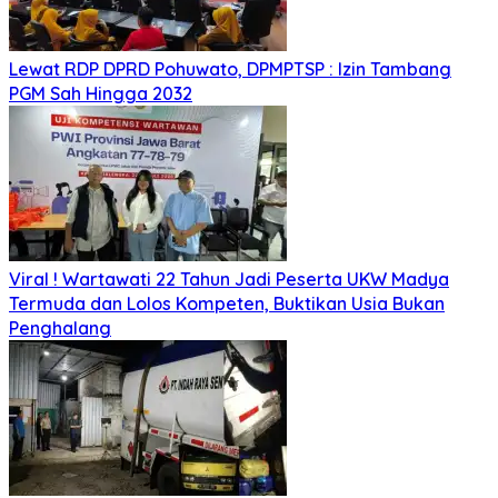
Lewat RDP DPRD Pohuwato, DPMPTSP : Izin Tambang
PGM Sah Hingga 2032
Viral ! Wartawati 22 Tahun Jadi Peserta UKW Madya
Termuda dan Lolos Kompeten, Buktikan Usia Bukan
Penghalang