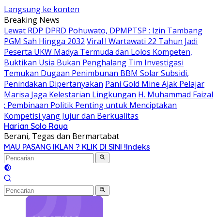
Langsung ke konten
Breaking News
Lewat RDP DPRD Pohuwato, DPMPTSP : Izin Tambang
PGM Sah Hingga 2032
Viral ! Wartawati 22 Tahun Jadi
Peserta UKW Madya Termuda dan Lolos Kompeten,
Buktikan Usia Bukan Penghalang
Tim Investigasi
Temukan Dugaan Penimbunan BBM Solar Subsidi,
Penindakan Dipertanyakan
Pani Gold Mine Ajak Pelajar
Marisa Jaga Kelestarian Lingkungan
H. Muhammad Faizal
: Pembinaan Politik Penting untuk Menciptakan
Kompetisi yang Jujur dan Berkualitas
Harian Solo Raya
Berani, Tegas dan Bermartabat
MAU PASANG IKLAN ? KLIK DI SINI !
Indeks