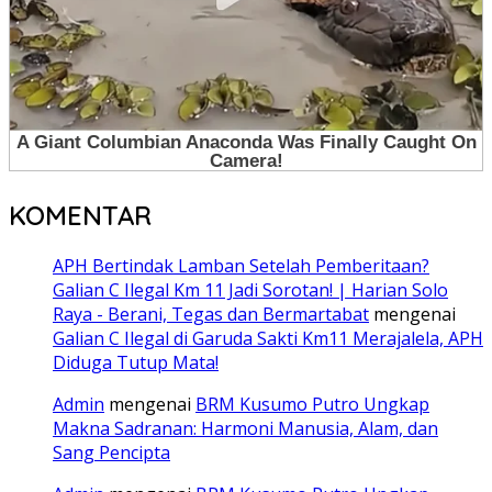
KOMENTAR
APH Bertindak Lamban Setelah Pemberitaan?
Galian C Ilegal Km 11 Jadi Sorotan! | Harian Solo
Raya - Berani, Tegas dan Bermartabat
mengenai
Galian C Ilegal di Garuda Sakti Km11 Merajalela, APH
Diduga Tutup Mata!
Admin
mengenai
BRM Kusumo Putro Ungkap
Makna Sadranan: Harmoni Manusia, Alam, dan
Sang Pencipta