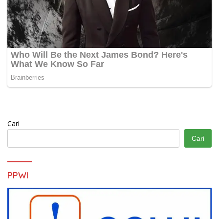
Cari
Cari
PPWI