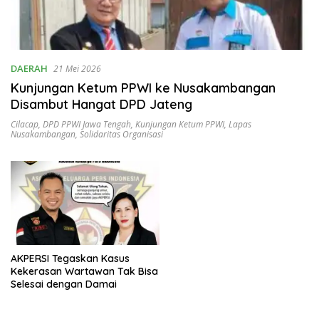
DAERAH
21 Mei 2026
Kunjungan Ketum PPWI ke Nusakambangan
Disambut Hangat DPD Jateng
Cilacap
,
DPD PPWI Jawa Tengah
,
Kunjungan Ketum PPWI
,
Lapas
Nusakambangan
,
Solidaritas Organisasi
AKPERSI Tegaskan Kasus
Kekerasan Wartawan Tak Bisa
Selesai dengan Damai