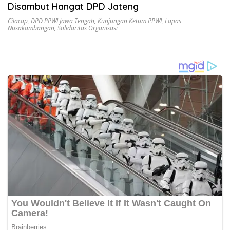
Disambut Hangat DPD Jateng
Cilacap
,
DPD PPWI Jawa Tengah
,
Kunjungan Ketum PPWI
,
Lapas
Nusakambangan
,
Solidaritas Organisasi