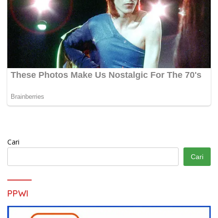
Cari
Cari
PPWI