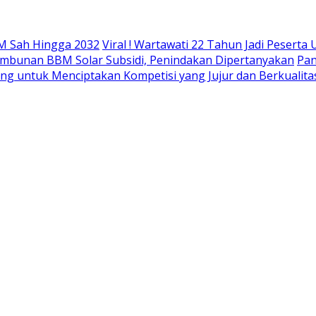
M Sah Hingga 2032
Viral ! Wartawati 22 Tahun Jadi Peser
mbunan BBM Solar Subsidi, Penindakan Dipertanyakan
Pan
ing untuk Menciptakan Kompetisi yang Jujur dan Berkualita