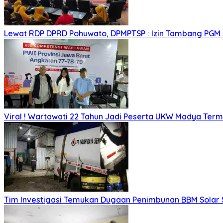
Lewat RDP DPRD Pohuwato, DPMPTSP : Izin Tambang PGM
Viral ! Wartawati 22 Tahun Jadi Peserta UKW Madya Ter
Tim Investigasi Temukan Dugaan Penimbunan BBM Solar 