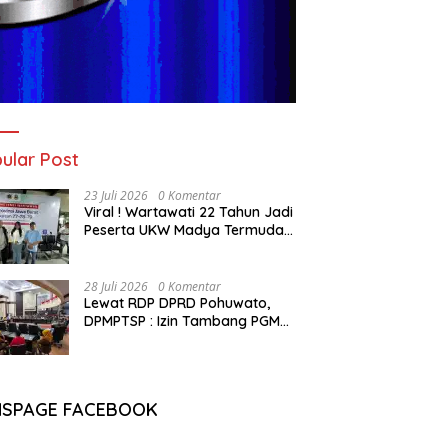
ular Post
23 Juli 2026
0 Komentar
Viral ! Wartawati 22 Tahun Jadi
Peserta UKW Madya Termuda
dan Lolos Kompeten, Buktikan
Usia Bukan Penghalang
28 Juli 2026
0 Komentar
Lewat RDP DPRD Pohuwato,
DPMPTSP : Izin Tambang PGM
Sah Hingga 2032
NSPAGE FACEBOOK