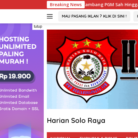
Langsung
TSP : Izin Tambang PGM Sah Hingga 2032
Breaking News
Viral ! War
ke
konten
MAU PASANG IKLAN ? KLIK DI SINI !
tutup
Harian Solo Raya
Berani,
Tegas