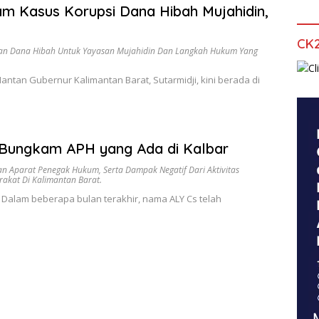
lam Kasus Korupsi Dana Hibah Mujahidin,
CK
aan Dana Hibah Untuk Yayasan Mujahidin Dan Langkah Hukum Yang
an Gubernur Kalimantan Barat, Sutarmidji, kini berada di
 Bungkam APH yang Ada di Kalbar
Dan Aparat Penegak Hukum
,
Serta Dampak Negatif Dari Aktivitas
rakat Di Kalimantan Barat.
lam beberapa bulan terakhir, nama ALY Cs telah