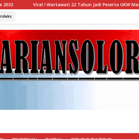
tawati 22 Tahun Jadi Peserta UKW Madya Termuda dan Lolos Ko
Indeks