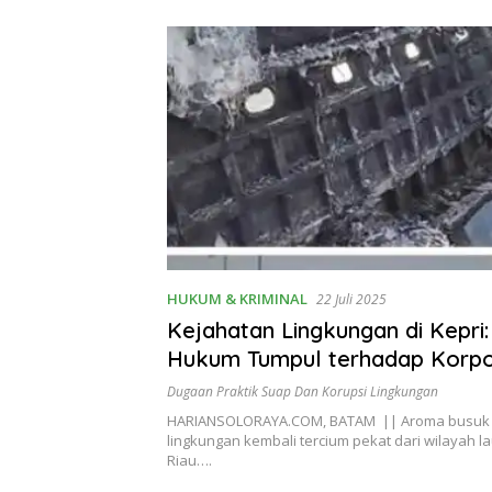
HUKUM & KRIMINAL
22 Juli 2025
Kejahatan Lingkungan di Kepri:
Hukum Tumpul terhadap Korpo
Dugaan Praktik Suap Dan Korupsi Lingkungan
HARIANSOLORAYA.COM, BATAM || Aroma busuk 
lingkungan kembali tercium pekat dari wilayah l
Riau….