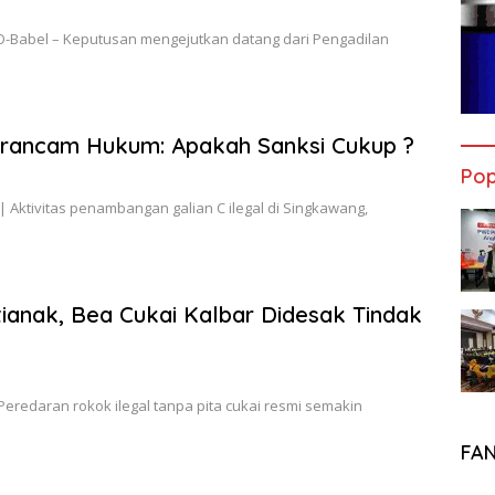
abel – Keputusan mengejutkan datang dari Pengadilan
erancam Hukum: Apakah Sanksi Cukup ?
Pop
tivitas penambangan galian C ilegal di Singkawang,
ianak, Bea Cukai Kalbar Didesak Tindak
daran rokok ilegal tanpa pita cukai resmi semakin
FA