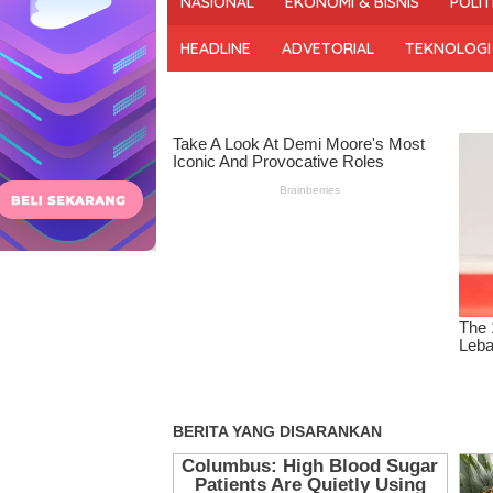
NASIONAL
EKONOMI & BISNIS
POLIT
dan
Bermartabat
HEADLINE
ADVETORIAL
TEKNOLOGI