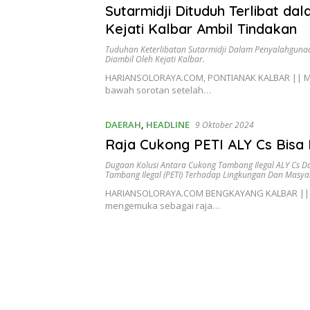
Sutarmidji Dituduh Terlibat da
Kejati Kalbar Ambil Tindakan
Tuduhan Keterlibatan Sutarmidji Dalam Penyalahgun
Diambil Oleh Kejati Kalbar.
HARIANSOLORAYA.COM, PONTIANAK KALBAR || Mant
bawah sorotan setelah…
DAERAH
,
HEADLINE
9 Oktober 2024
Raja Cukong PETI ALY Cs Bisa
Dugaan Kolusi Antara Cukong Tambang Ilegal ALY Cs 
Tambang Ilegal (PETI) Terhadap Lingkungan Dan Masya
HARIANSOLORAYA.COM BENGKAYANG KALBAR || Da
mengemuka sebagai raja…