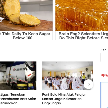
Cari
PP
d Mine Ajak Pelajar
H. Muhammad Faizal :
Sekd
aga Kelestarian
Pembinaan Politik Penting
Pelat
gan
untuk Menciptakan Kompetisi
Gold 
yang Jujur dan Berkualitas