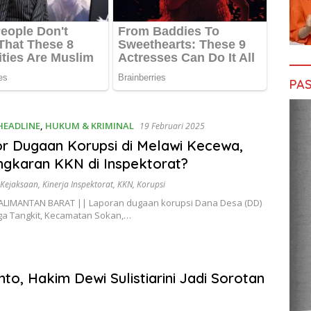
PAS
HEADLINE
,
HUKUM & KRIMINAL
19 Februari 2025
r Dugaan Korupsi di Melawi Kecewa,
ngkaran KKN di Inspektorat?
Kejaksaan
,
Kinerja Inspektorat
,
KKN
,
Korupsi
ALIMANTAN BARAT || Laporan dugaan korupsi Dana Desa (DD)
a Tangkit, Kecamatan Sokan,…
to, Hakim Dewi Sulistiarini Jadi Sorotan