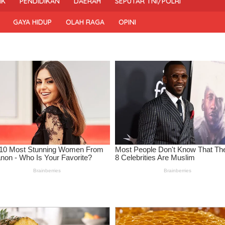
IK
PENDIDIKAN
DAERAH
SEPUTAR TNI/POLRI
GAYA HIDUP
OLAH RAGA
OPINI