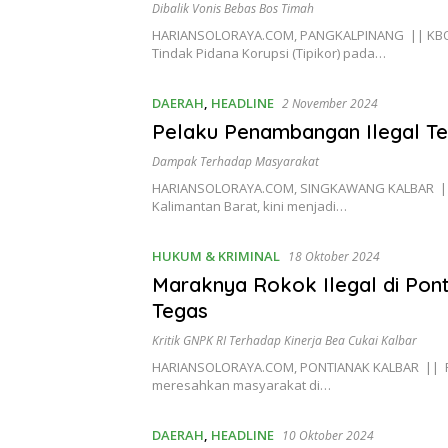
Dibalik Vonis Bebas Bos Timah
HARIANSOLORAYA.COM, PANGKALPINANG || KBO-B
Tindak Pidana Korupsi (Tipikor) pada…
DAERAH
,
HEADLINE
2 November 2024
Pelaku Penambangan Ilegal T
Dampak Terhadap Masyarakat
HARIANSOLORAYA.COM, SINGKAWANG KALBAR || Ak
Kalimantan Barat, kini menjadi…
HUKUM & KRIMINAL
18 Oktober 2024
Maraknya Rokok Ilegal di Pont
Tegas
Kritik GNPK RI Terhadap Kinerja Bea Cukai Kalbar
HARIANSOLORAYA.COM, PONTIANAK KALBAR || Pere
meresahkan masyarakat di…
DAERAH
,
HEADLINE
10 Oktober 2024