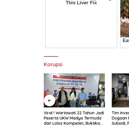
Korupsi
awati 22 Tahun Jadi
Tim Investigasi Temukan
Pani Gol
W Madya Termuda
Dugaan Penimbunan BBM Solar
Marisa J
ompeten, Buktikan
Subsidi, Penindakan
Lingkun
Penghalang
Dipertanyakan