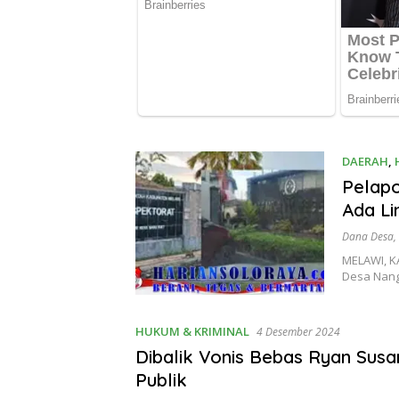
DAERAH
,
Pelapo
Ada Li
Dana Desa
,
MELAWI, K
Desa Nang
HUKUM & KRIMINAL
4 Desember 2024
Dibalik Vonis Bebas Ryan Susan
Publik