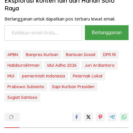
Eksplorasi konten lain dari Harian Solo
Raya
Berlangganan untuk dapatkan pos terbaru lewat email.
Ketikkan email Anda...
Berlangganan
APBN
Banpres Kurban
Bantuan Sosial
DPR RI
Habiburokhman
Idul Adha 2026
Juri Ardiantoro
MUI
pemerintah Indonesia
Peternak Lokal
Prabowo Subianto
Sapi Kurban Presiden
Sugiat Santoso