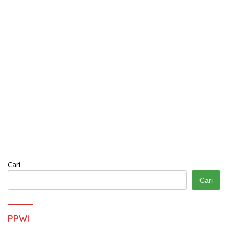
Cari
Cari
PPWI