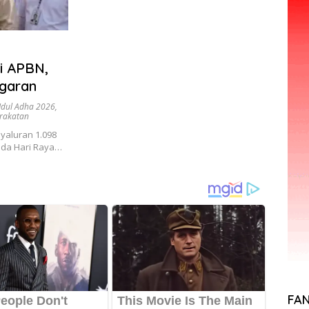
i APBN,
garan
Idul Adha 2026
,
arakatan
aluran 1.098
ada Hari Raya…
FA