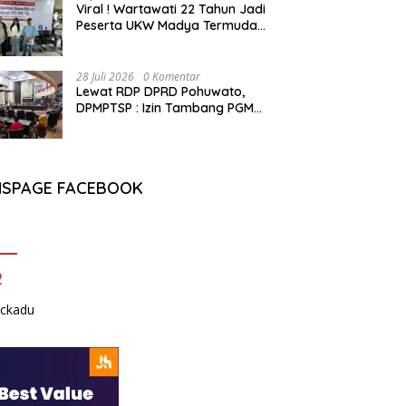
Viral ! Wartawati 22 Tahun Jadi
Peserta UKW Madya Termuda
dan Lolos Kompeten, Buktikan
Usia Bukan Penghalang
28 Juli 2026
0 Komentar
Lewat RDP DPRD Pohuwato,
DPMPTSP : Izin Tambang PGM
Sah Hingga 2032
NSPAGE FACEBOOK
2