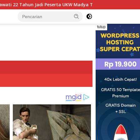
serta UKW Madya Termuda dan Lolos Kompeten, Buktikan Usia B
tutup