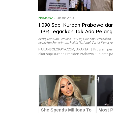
NASIONAL
30 Mei 2026
1.098 Sapi Kurban Prabowo dar
DPR Tegaskan Tak Ada Pelang
APBN
,
Bantuan Presiden
,
DPR RI
,
Ekonomi Peternakan
,
Kebijakan Pemerintah
,
Politik Nasional
,
Sosial Kemasy
HARIANSOLORAYA.COM, JAKARTA || Program peny
ekor sapi kurban Presiden Prabowo Subianto p