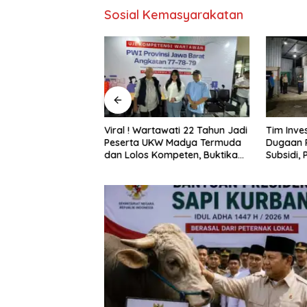
Sosial Kemasyarakatan
DPRD Pohuwato,
Viral ! Wartawati 22 Tahun Jadi
Tim Inve
zin Tambang PGM
Peserta UKW Madya Termuda
Dugaan 
2032
dan Lolos Kompeten, Buktikan
Subsidi,
Usia Bukan Penghalang
Diperta