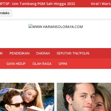
 Sah Hingga 2032
Viral ! Wartawati 22 Tahun Jadi Pe
Indeks
IK
PENDIDIKAN
DAERAH
SEPUTAR TNI/POLRI
GAYA HIDUP
OLAH RAGA
OPINI