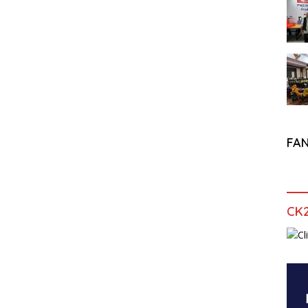
FA
CK