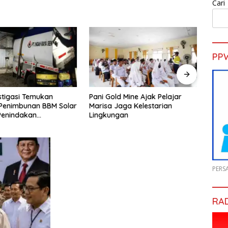
Cari
PP
stigasi Temukan
Pani Gold Mine Ajak Pelajar
H. Mu
Penimbunan BBM Solar
Marisa Jaga Kelestarian
Pembi
 Penindakan
Lingkungan
untuk
nyakan
yang 
PERS
RA