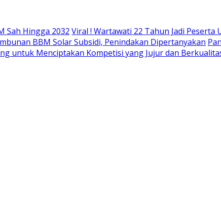
M Sah Hingga 2032
Viral ! Wartawati 22 Tahun Jadi Peser
mbunan BBM Solar Subsidi, Penindakan Dipertanyakan
Pan
ing untuk Menciptakan Kompetisi yang Jujur dan Berkualita