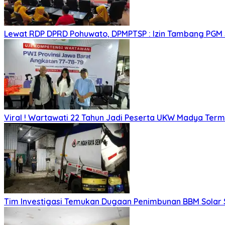
Lewat RDP DPRD Pohuwato, DPMPTSP : Izin Tambang PGM
Viral ! Wartawati 22 Tahun Jadi Peserta UKW Madya Ter
Tim Investigasi Temukan Dugaan Penimbunan BBM Solar 