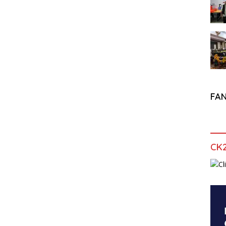
FA
CK