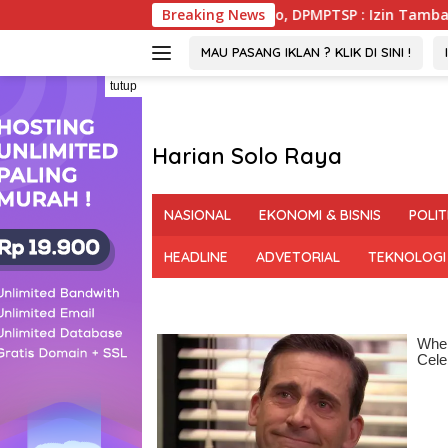
Langsung
PRD Pohuwato, DPMPTSP : Izin Tambang PGM Sah Hingga 2032
Breaking News
ke
konten
MAU PASANG IKLAN ? KLIK DI SINI !
tutup
Harian Solo Raya
Berani,
Tegas
NASIONAL
EKONOMI & BISNIS
POLIT
dan
Bermartabat
HEADLINE
ADVETORIAL
TEKNOLOGI