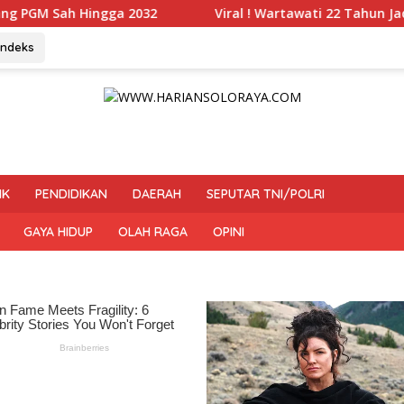
Viral ! Wartawati 22 Tahun Jadi Peserta UKW Madya T
Indeks
IK
PENDIDIKAN
DAERAH
SEPUTAR TNI/POLRI
GAYA HIDUP
OLAH RAGA
OPINI