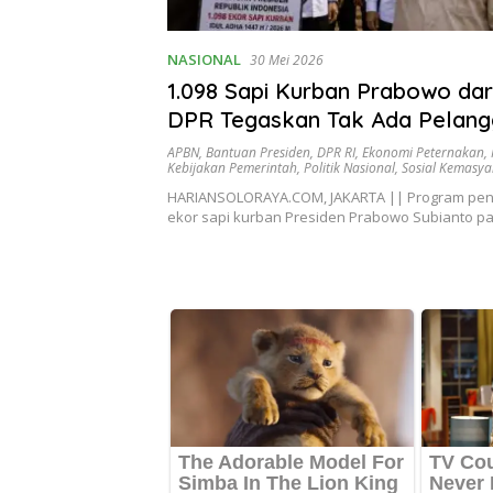
NASIONAL
30 Mei 2026
1.098 Sapi Kurban Prabowo dar
DPR Tegaskan Tak Ada Pelang
APBN
,
Bantuan Presiden
,
DPR RI
,
Ekonomi Peternakan
,
Kebijakan Pemerintah
,
Politik Nasional
,
Sosial Kemasy
HARIANSOLORAYA.COM, JAKARTA || Program peny
ekor sapi kurban Presiden Prabowo Subianto p