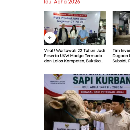
Idul Adha 2026
DPRD Pohuwato,
Viral ! Wartawati 22 Tahun Jadi
Tim Inve
zin Tambang PGM
Peserta UKW Madya Termuda
Dugaan 
2032
dan Lolos Kompeten, Buktikan
Subsidi,
Usia Bukan Penghalang
Diperta