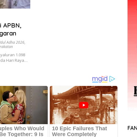
i APBN,
garan
Idul Adha 2026
,
arakatan
aluran 1.098
ada Hari Raya…
FA