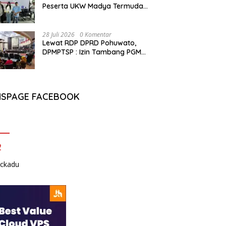
Peserta UKW Madya Termuda
dan Lolos Kompeten, Buktikan
Usia Bukan Penghalang
28 Juli 2026
0 Komentar
Lewat RDP DPRD Pohuwato,
DPMPTSP : Izin Tambang PGM
Sah Hingga 2032
NSPAGE FACEBOOK
2