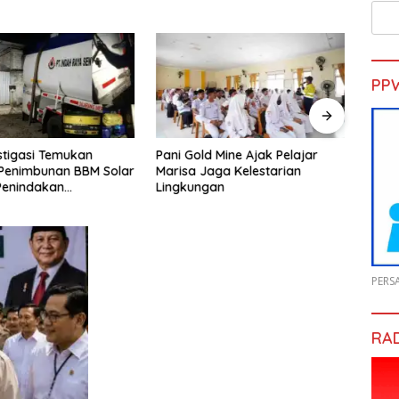
PP
stigasi Temukan
Pani Gold Mine Ajak Pelajar
H. Mu
Penimbunan BBM Solar
Marisa Jaga Kelestarian
Pembi
 Penindakan
Lingkungan
untuk
nyakan
yang 
PERS
RA