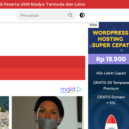
ermuda dan Lolos Kompeten, Buktikan Usia Bukan Penghalang
tutup