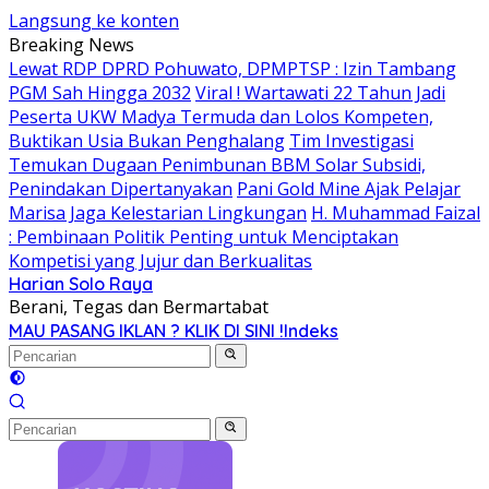
Langsung ke konten
Breaking News
Lewat RDP DPRD Pohuwato, DPMPTSP : Izin Tambang
PGM Sah Hingga 2032
Viral ! Wartawati 22 Tahun Jadi
Peserta UKW Madya Termuda dan Lolos Kompeten,
Buktikan Usia Bukan Penghalang
Tim Investigasi
Temukan Dugaan Penimbunan BBM Solar Subsidi,
Penindakan Dipertanyakan
Pani Gold Mine Ajak Pelajar
Marisa Jaga Kelestarian Lingkungan
H. Muhammad Faizal
: Pembinaan Politik Penting untuk Menciptakan
Kompetisi yang Jujur dan Berkualitas
Harian Solo Raya
Berani, Tegas dan Bermartabat
MAU PASANG IKLAN ? KLIK DI SINI !
Indeks