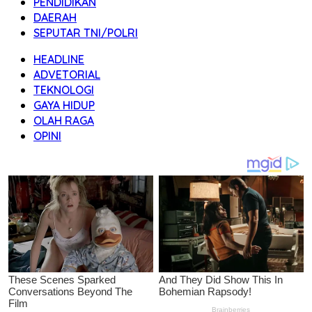
PENDIDIKAN
DAERAH
SEPUTAR TNI/POLRI
HEADLINE
ADVETORIAL
TEKNOLOGI
GAYA HIDUP
OLAH RAGA
OPINI