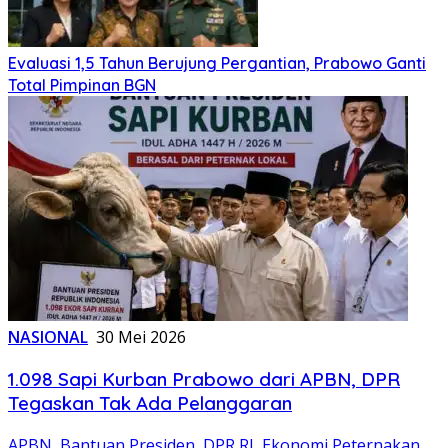
Evaluasi 1,5 Tahun Berujung Pergantian, Prabowo Ganti
Total Pimpinan BGN
NASIONAL
30 Mei 2026
1.098 Sapi Kurban Prabowo dari APBN, DPR
Tegaskan Tak Ada Pelanggaran
APBN
,
Bantuan Presiden
,
DPR RI
,
Ekonomi Peternakan
,