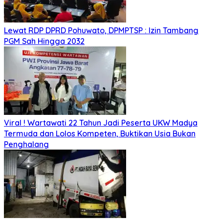
Lewat RDP DPRD Pohuwato, DPMPTSP : Izin Tambang
PGM Sah Hingga 2032
Viral ! Wartawati 22 Tahun Jadi Peserta UKW Madya
Termuda dan Lolos Kompeten, Buktikan Usia Bukan
Penghalang