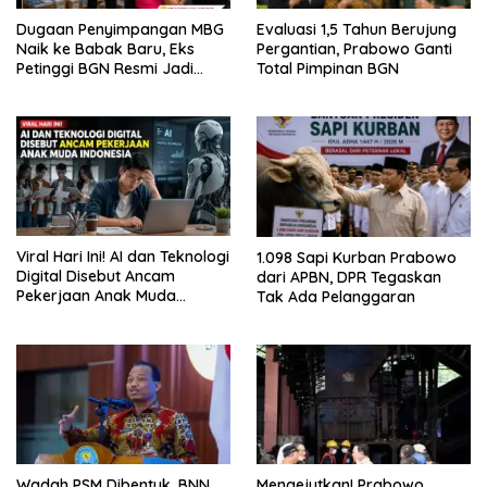
Dugaan Penyimpangan MBG
Evaluasi 1,5 Tahun Berujung
Naik ke Babak Baru, Eks
Pergantian, Prabowo Ganti
Petinggi BGN Resmi Jadi
Total Pimpinan BGN
Tersangka
Viral Hari Ini! AI dan Teknologi
1.098 Sapi Kurban Prabowo
Digital Disebut Ancam
dari APBN, DPR Tegaskan
Pekerjaan Anak Muda
Tak Ada Pelanggaran
Indonesia
Wadah PSM Dibentuk, BNN
Mengejutkan! Prabowo