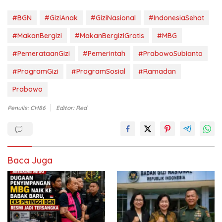
#BGN
#GiziAnak
#GiziNasional
#IndonesiaSehat
#MakanBergizi
#MakanBergiziGratis
#MBG
#PemerataanGizi
#Pemerintah
#PrabowoSubianto
#ProgramGizi
#ProgramSosial
#Ramadan
Prabowo
Penulis: CH86
Editor: Red
Baca Juga