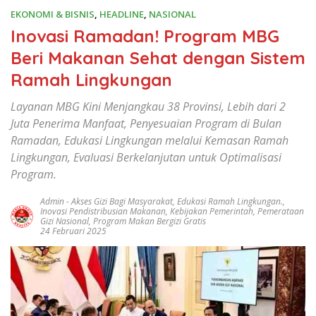
EKONOMI & BISNIS
,
HEADLINE
,
NASIONAL
Inovasi Ramadan! Program MBG
Beri Makanan Sehat dengan Sistem
Ramah Lingkungan
Layanan MBG Kini Menjangkau 38 Provinsi, Lebih dari 2
Juta Penerima Manfaat, Penyesuaian Program di Bulan
Ramadan, Edukasi Lingkungan melalui Kemasan Ramah
Lingkungan, Evaluasi Berkelanjutan untuk Optimalisasi
Program.
Admin
-
Akses Gizi Bagi Masyarakat
,
Edukasi Ramah Lingkungan.
,
Inovasi Pendistribusian Makanan
,
Kebijakan Pemerintah
,
Pemerataan
Gizi Nasional
,
Program Makan Bergizi Gratis
24 Februari 2025