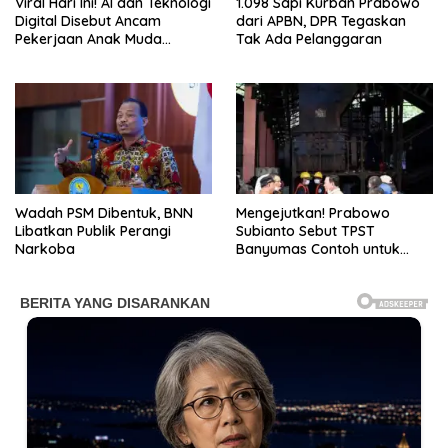
Viral Hari Ini! AI dan Teknologi
1.098 Sapi Kurban Prabowo
Digital Disebut Ancam
dari APBN, DPR Tegaskan
Pekerjaan Anak Muda
Tak Ada Pelanggaran
Indonesia
Wadah PSM Dibentuk, BNN
Mengejutkan! Prabowo
Libatkan Publik Perangi
Subianto Sebut TPST
Narkoba
Banyumas Contoh untuk
Dunia