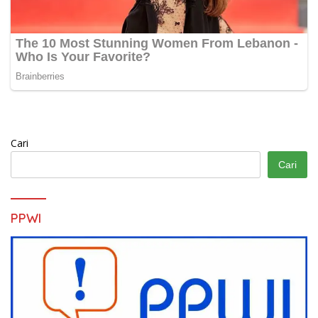
Cari
Cari
PPWI