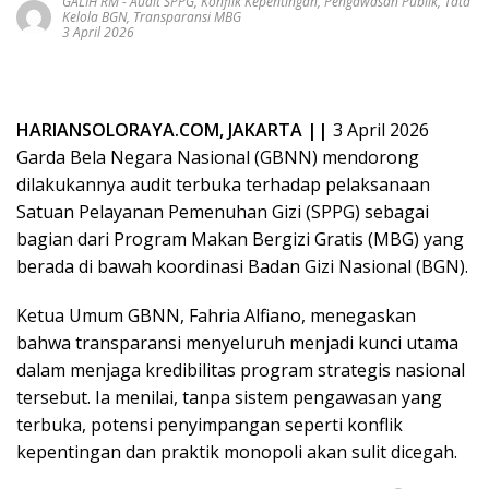
GALIH RM
-
Audit SPPG
,
Konflik Kepentingan
,
Pengawasan Publik
,
Tata
Kelola BGN
,
Transparansi MBG
3 April 2026
HARIANSOLORAYA.COM, JAKARTA ||
3 April 2026
Garda Bela Negara Nasional (GBNN) mendorong
dilakukannya audit terbuka terhadap pelaksanaan
Satuan Pelayanan Pemenuhan Gizi (SPPG) sebagai
bagian dari Program Makan Bergizi Gratis (MBG) yang
berada di bawah koordinasi Badan Gizi Nasional (BGN).
Ketua Umum GBNN, Fahria Alfiano, menegaskan
bahwa transparansi menyeluruh menjadi kunci utama
dalam menjaga kredibilitas program strategis nasional
tersebut. Ia menilai, tanpa sistem pengawasan yang
terbuka, potensi penyimpangan seperti konflik
kepentingan dan praktik monopoli akan sulit dicegah.