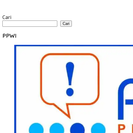
Cari
Cari
PPWI