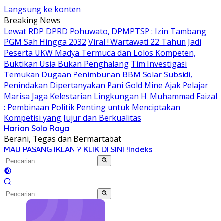
Langsung ke konten
Breaking News
Lewat RDP DPRD Pohuwato, DPMPTSP : Izin Tambang
PGM Sah Hingga 2032
Viral ! Wartawati 22 Tahun Jadi
Peserta UKW Madya Termuda dan Lolos Kompeten,
Buktikan Usia Bukan Penghalang
Tim Investigasi
Temukan Dugaan Penimbunan BBM Solar Subsidi,
Penindakan Dipertanyakan
Pani Gold Mine Ajak Pelajar
Marisa Jaga Kelestarian Lingkungan
H. Muhammad Faizal
: Pembinaan Politik Penting untuk Menciptakan
Kompetisi yang Jujur dan Berkualitas
Harian Solo Raya
Berani, Tegas dan Bermartabat
MAU PASANG IKLAN ? KLIK DI SINI !
Indeks