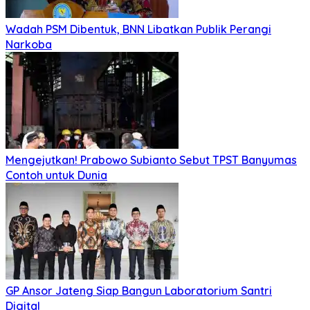
Wadah PSM Dibentuk, BNN Libatkan Publik Perangi
Narkoba
Mengejutkan! Prabowo Subianto Sebut TPST Banyumas
Contoh untuk Dunia
GP Ansor Jateng Siap Bangun Laboratorium Santri
Digital