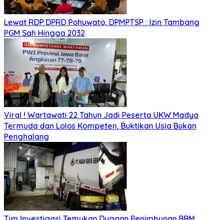
Lewat RDP DPRD Pohuwato, DPMPTSP : Izin Tambang
PGM Sah Hingga 2032
Viral ! Wartawati 22 Tahun Jadi Peserta UKW Madya
Termuda dan Lolos Kompeten, Buktikan Usia Bukan
Penghalang
Tim Investigasi Temukan Dugaan Penimbunan BBM