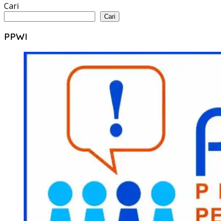
Cari
Cari
PPWI