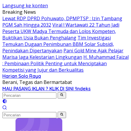
Langsung ke konten
Breaking News
Lewat RDP DPRD Pohuwato, DPMPTSP : Izin Tambang
PGM Sah Hingga 2032
Viral ! Wartawati 22 Tahun Jadi
Peserta UKW Madya Termuda dan Lolos Kompeten,
Buktikan Usia Bukan Penghalang
Tim Investigasi
Temukan Dugaan Penimbunan BBM Solar Subsidi,
Penindakan Dipertanyakan
Pani Gold Mine Ajak Pelajar
Marisa Jaga Kelestarian Lingkungan
H. Muhammad Faizal
: Pembinaan Politik Penting untuk Menciptakan
Kompetisi yang Jujur dan Berkualitas
Harian Solo Raya
Berani, Tegas dan Bermartabat
MAU PASANG IKLAN ? KLIK DI SINI !
Indeks