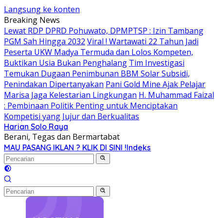
Langsung ke konten
Breaking News
Lewat RDP DPRD Pohuwato, DPMPTSP : Izin Tambang
PGM Sah Hingga 2032
Viral ! Wartawati 22 Tahun Jadi
Peserta UKW Madya Termuda dan Lolos Kompeten,
Buktikan Usia Bukan Penghalang
Tim Investigasi
Temukan Dugaan Penimbunan BBM Solar Subsidi,
Penindakan Dipertanyakan
Pani Gold Mine Ajak Pelajar
Marisa Jaga Kelestarian Lingkungan
H. Muhammad Faizal
: Pembinaan Politik Penting untuk Menciptakan
Kompetisi yang Jujur dan Berkualitas
Harian Solo Raya
Berani, Tegas dan Bermartabat
MAU PASANG IKLAN ? KLIK DI SINI !
Indeks