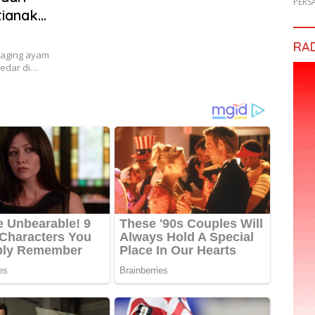
PERS
tianak
RA
aging ayam
redar di…