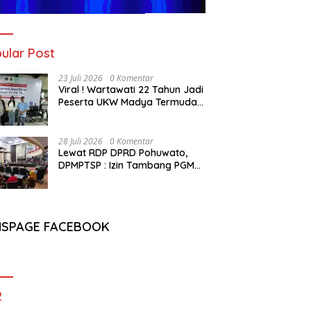
ular Post
23 Juli 2026
0 Komentar
Viral ! Wartawati 22 Tahun Jadi
Peserta UKW Madya Termuda
dan Lolos Kompeten, Buktikan
Usia Bukan Penghalang
28 Juli 2026
0 Komentar
Lewat RDP DPRD Pohuwato,
DPMPTSP : Izin Tambang PGM
Sah Hingga 2032
NSPAGE FACEBOOK
2