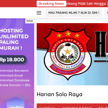
Langsung
 : Izin Tambang PGM Sah Hingga 2032
Breaking News
Viral ! Wartaw
ke
konten
MAU PASANG IKLAN ? KLIK DI SINI !
tutup
Harian Solo Raya
Berani,
Tegas