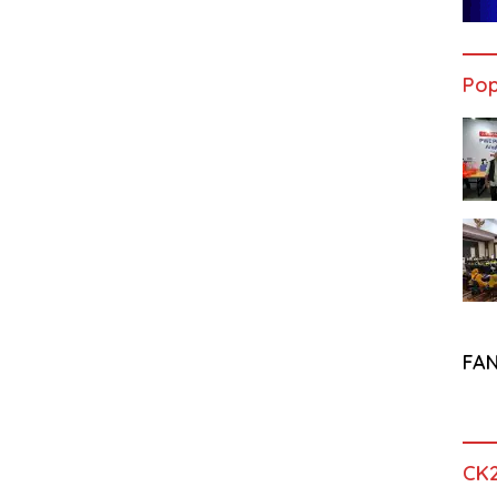
Pop
FA
CK