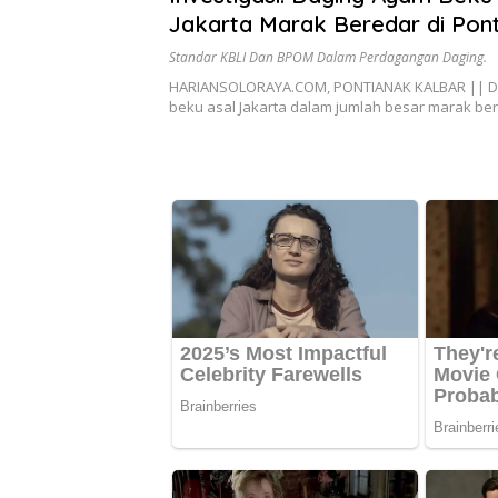
Jakarta Marak Beredar di Pon
Timur
Standar KBLI Dan BPOM Dalam Perdagangan Daging.
HARIANSOLORAYA.COM, PONTIANAK KALBAR || D
beku asal Jakarta dalam jumlah besar marak be