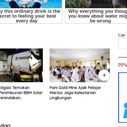
Cari
PP
d Mine Ajak Pelajar
H. Muhammad Faizal :
Sekd
aga Kelestarian
Pembinaan Politik Penting
Pelat
gan
untuk Menciptakan Kompetisi
Gold 
yang Jujur dan Berkualitas
dari