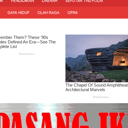
IK
PENDIDIKAN
DAERAH
SEPUTAR TNI/POLRI
GAYA HIDUP
OLAH RAGA
OPINI