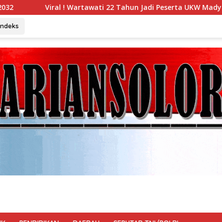
ati 22 Tahun Jadi Peserta UKW Madya Termuda dan Lolos Kompe
Indeks