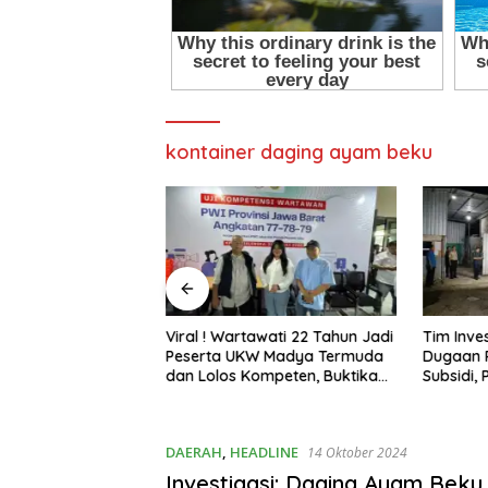
kontainer daging ayam beku
awati 22 Tahun Jadi
Tim Investigasi Temukan
Pani Gol
W Madya Termuda
Dugaan Penimbunan BBM Solar
Marisa J
ompeten, Buktikan
Subsidi, Penindakan
Lingkun
Penghalang
Dipertanyakan
DAERAH
,
HEADLINE
14 Oktober 2024
Investigasi: Daging Ayam Beku 