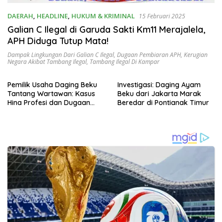
DAERAH
,
HEADLINE
,
HUKUM & KRIMINAL
15 Februari 2025
Galian C Ilegal di Garuda Sakti Km11 Merajalela,
APH Diduga Tutup Mata!
Dampak Lingkungan Dari Galian C Ilegal
,
Dugaan Pembiaran APH
,
Kerugian
Negara Akibat Tambang Ilegal
,
Tambang Ilegal Di Kampar
Pemilik Usaha Daging Beku
Investigasi: Daging Ayam
Tantang Wartawan: Kasus
Beku dari Jakarta Marak
Hina Profesi dan Dugaan
Beredar di Pontianak Timur
Pelanggaran Izin