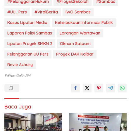
#PelanggaranHukum
#ProyekSekolah
#Sambas
#UU_Pers
#ViralBerita
IWO Sambas
Kasus Liputan Media
Keterbukaan Informasi Publik
Laporan Polisi Sambas
Larangan Wartawan
Liputan Proyek SMKN 2
Oknum Satpam
Pelanggaran UU Pers
Proyek DAK Kalbar
Revie Achary
Editor: Galih RM
Baca Juga