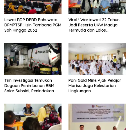
Lewat RDP DPRD Pohuwato,
Viral ! Wartawati 22 Tahun
DPMPTSP : Izin Tambang PGM
Jadi Peserta UKW Madya
Sah Hingga 2032
Termuda dan Lolos
Kompeten, Buktikan Usia
Bukan Penghalang
Tim Investigasi Temukan
Pani Gold Mine Ajak Pelajar
Dugaan Penimbunan BBM
Marisa Jaga Kelestarian
Solar Subsidi, Penindakan
Lingkungan
Dipertanyakan