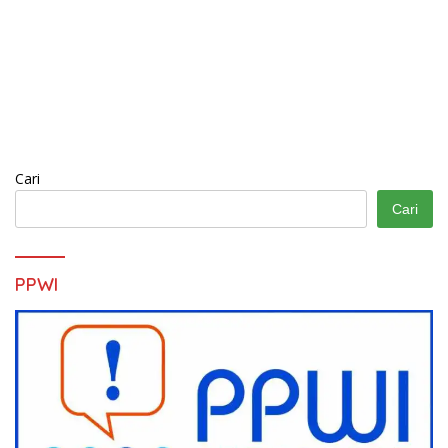
Cari
Cari
PPWI