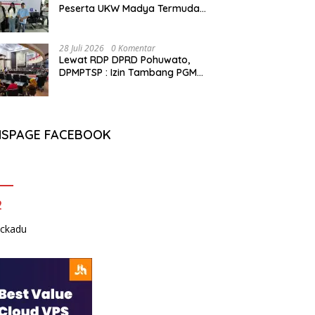
Peserta UKW Madya Termuda
dan Lolos Kompeten, Buktikan
Usia Bukan Penghalang
28 Juli 2026
0 Komentar
Lewat RDP DPRD Pohuwato,
DPMPTSP : Izin Tambang PGM
Sah Hingga 2032
NSPAGE FACEBOOK
2