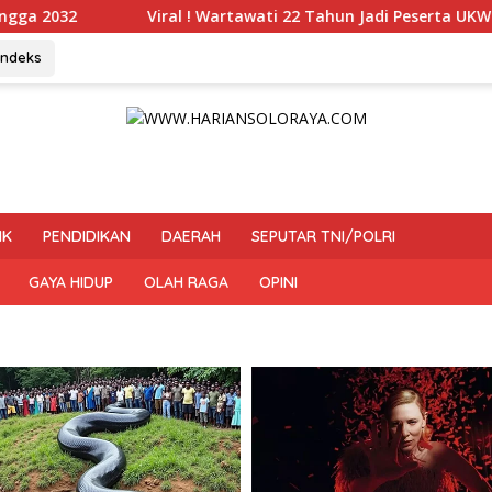
! Wartawati 22 Tahun Jadi Peserta UKW Madya Termuda dan Lol
Indeks
IK
PENDIDIKAN
DAERAH
SEPUTAR TNI/POLRI
GAYA HIDUP
OLAH RAGA
OPINI