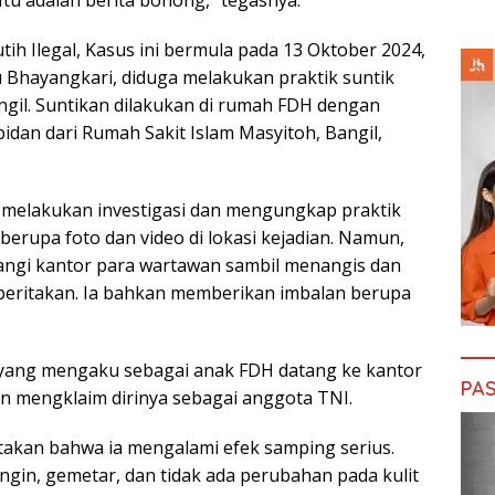
u adalah berita bohong,” tegasnya.
tih Ilegal, Kasus ini bermula pada 13 Oktober 2024,
 Bhayangkari, diduga melakukan praktik suntik
ngil. Suntikan dilakukan di rumah FDH dengan
idan dari Rumah Sakit Islam Masyitoh, Bangil,
 melakukan investigasi dan mengungkap praktik
rupa foto dan video di lokasi kejadian. Namun,
tangi kantor para wartawan sambil menangis dan
beritakan. Ia bahkan memberikan imbalan berupa
 yang mengaku sebagai anak FDH datang ke kantor
PAS
an mengklaim dirinya sebagai anggota TNI.
takan bahwa ia mengalami efek samping serius.
ingin, gemetar, dan tidak ada perubahan pada kulit