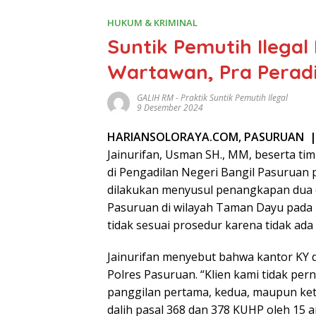
HUKUM & KRIMINAL
Suntik Pemutih Ilega
Wartawan, Pra Peradi
GALIH RM
-
Praktik Suntik Pemutih Ilegal
9 Desember 2024
HARIANSOLORAYA.COM, PASURUAN 
Jainurifan, Usman SH., MM, beserta t
di Pengadilan Negeri Bangil Pasuruan 
dilakukan menyusul penangkapan dua 
Pasuruan di wilayah Taman Dayu pada p
tidak sesuai prosedur karena tidak ada
Jainurifan menyebut bahwa kantor KY d
Polres Pasuruan. “Klien kami tidak pern
panggilan pertama, kedua, maupun ke
dalih pasal 368 dan 378 KUHP oleh 15 