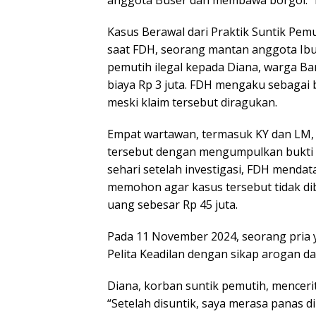
anggota Buser dan membawa borgol. “It
Kasus Berawal dari Praktik Suntik Pemu
saat FDH, seorang mantan anggota Ibu
pemutih ilegal kepada Diana, warga Ba
biaya Rp 3 juta. FDH mengaku sebagai b
meski klaim tersebut diragukan.
Empat wartawan, termasuk KY dan LM,
tersebut dengan mengumpulkan bukti be
sehari setelah investigasi, FDH menda
memohon agar kasus tersebut tidak di
uang sebesar Rp 45 juta.
Pada 11 November 2024, seorang pria
Pelita Keadilan dengan sikap arogan d
Diana, korban suntik pemutih, menceri
“Setelah disuntik, saya merasa panas d