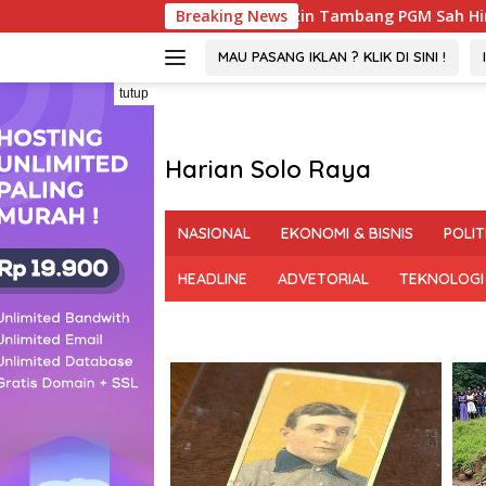
Langsung
 DPMPTSP : Izin Tambang PGM Sah Hingga 2032
Breaking News
Viral 
ke
konten
MAU PASANG IKLAN ? KLIK DI SINI !
tutup
Harian Solo Raya
Berani,
Tegas
NASIONAL
EKONOMI & BISNIS
POLIT
dan
Bermartabat
HEADLINE
ADVETORIAL
TEKNOLOGI