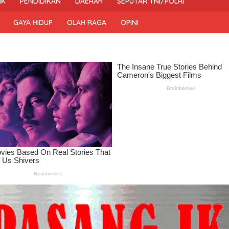
IK
PENDIDIKAN
DAERAH
SEPUTAR TNI/POLRI
GAYA HIDUP
OLAH RAGA
OPINI