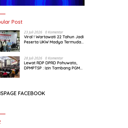
ular Post
23 Juli 2026
0 Komentar
Viral ! Wartawati 22 Tahun Jadi
Peserta UKW Madya Termuda
dan Lolos Kompeten, Buktikan
Usia Bukan Penghalang
28 Juli 2026
0 Komentar
Lewat RDP DPRD Pohuwato,
DPMPTSP : Izin Tambang PGM
Sah Hingga 2032
NSPAGE FACEBOOK
2