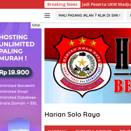
Langsung
i 22 Tahun Jadi Peserta UKW Madya Termuda dan Lolos Kompete
Breaking News
ke
konten
MAU PASANG IKLAN ? KLIK DI SINI !
tutup
Harian Solo Raya
Berani,
Tegas