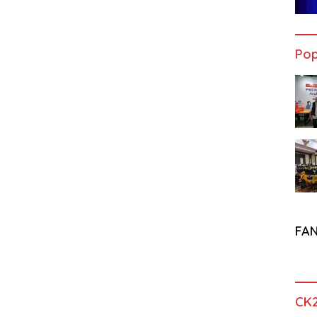
Pop
FA
CK