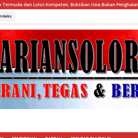
n, Buktikan Usia Bukan Penghalang
Tim Investigasi T
Indeks