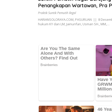
Penangkapan Wartawan, Pra P
Digelar
Praktik Suntik Pemutih Ilegal
HARIANSOLORAYA.COM, PASURUAN || 8 Desemb
hukum KY dan LM, Jainurifan, Usman SH., MM,…