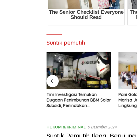
Suntik pemutih
awati 22 Tahun Jadi
Tim Investigasi Temukan
Pani Gol
W Madya Termuda
Dugaan Penimbunan BBM Solar
Marisa J
ompeten, Buktikan
Subsidi, Penindakan
Lingkun
Penghalang
Dipertanyakan
HUKUM & KRIMINAL
9 Desember 2024
Suntik Pemutih Ilegal Berujung