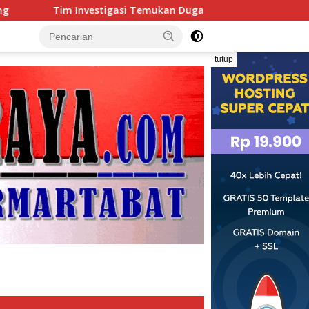
emukan Dugaan Penimbunan BBM Solar Subsidi, Penindakan Dip
tutup