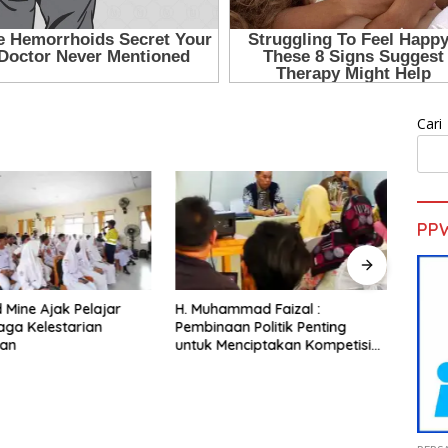
Cari
PP
d Mine Ajak Pelajar
H. Muhammad Faizal :
Sekd
aga Kelestarian
Pembinaan Politik Penting
Pelat
gan
untuk Menciptakan Kompetisi
Gold 
yang Jujur dan Berkualitas