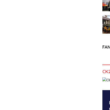
FA
CK