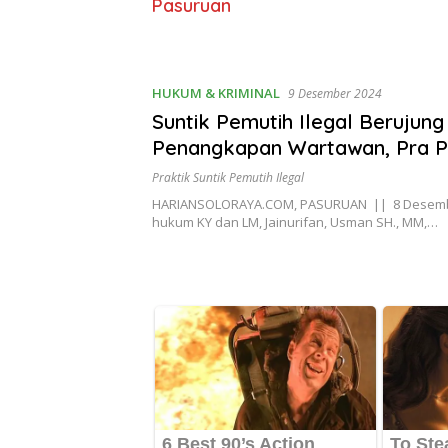
Pasuruan
HUKUM & KRIMINAL
9 Desember 2024
Suntik Pemutih Ilegal Berujung
Penangkapan Wartawan, Pra P
Digelar
Praktik Suntik Pemutih Ilegal
HARIANSOLORAYA.COM, PASURUAN || 8 Desemb
hukum KY dan LM, Jainurifan, Usman SH., MM,…