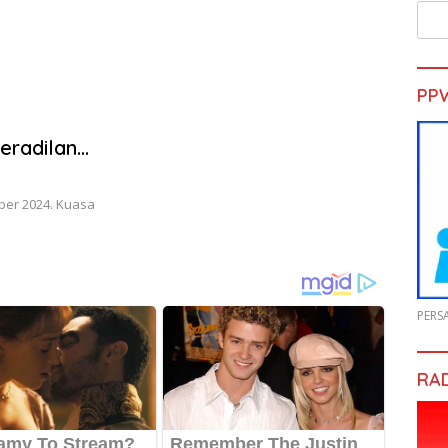
PP
eradilan
er 2024. Kuasa
PERS
RA