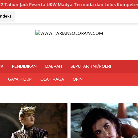
ta UKW Madya Termuda dan Lolos Kompeten, Buktikan Usia Buka
Indeks
IK
PENDIDIKAN
DAERAH
SEPUTAR TNI/POLRI
GAYA HIDUP
OLAH RAGA
OPINI