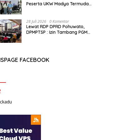
Peserta UKW Madya Termuda
dan Lolos Kompeten, Buktikan
Usia Bukan Penghalang
28 Juli 2026
0 Komentar
Lewat RDP DPRD Pohuwato,
DPMPTSP : Izin Tambang PGM
Sah Hingga 2032
NSPAGE FACEBOOK
2