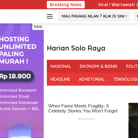
Langsung
h Hingga 2032
Viral ! Wartawati 22 Tahun Jadi Peser
Breaking News
ke
konten
MAU PASANG IKLAN ? KLIK DI SINI !
tutup
Harian Solo Raya
Berani,
Tegas
NASIONAL
EKONOMI & BISNIS
POLIT
dan
Bermartabat
HEADLINE
ADVETORIAL
TEKNOLOGI